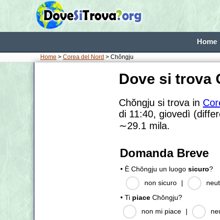
Home
Home
>
Corea del Nord
> Chŏngju
Dove si trova
Chŏngju si trova in
Cor
di 11:40, giovedì (diffe
∼29.1
mila.
Domanda Breve
• È Chŏngju un luogo
sicuro
?
non sicuro
|
neut
• Ti
piace
Chŏngju?
non mi piace
|
ne