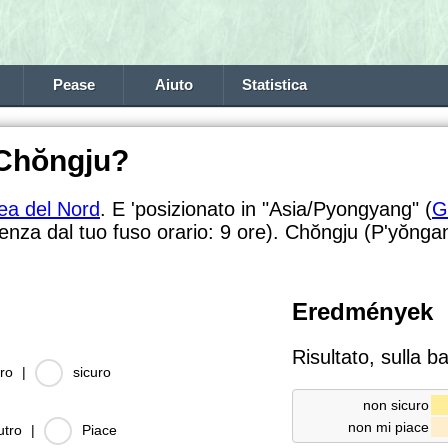
Pease
Aiuto
Statistica
 Chŏngju?
ea del Nord
. E 'posizionato in "Asia/Pyongyang" (
G
renza dal tuo fuso orario:
9 ore). Chŏngju (P'yŏngan-
Eredmények
Risultato, sulla b
ro
|
sicuro
non sicuro
non mi piace
utro
|
Piace