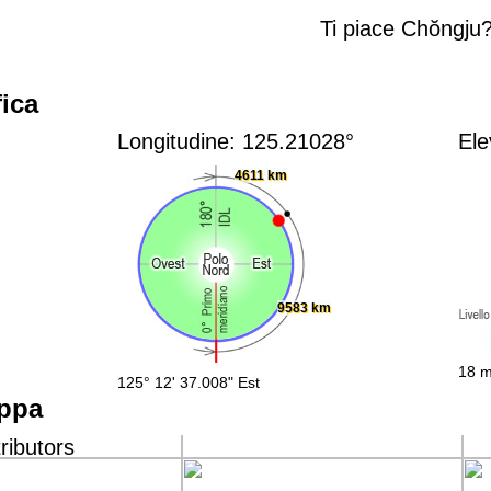
Ti piace Chŏngju
ica
Longitudine: 125.21028°
Ele
4611 km
9583 km
18 m
125° 12' 37.008" Est
appa
ributors