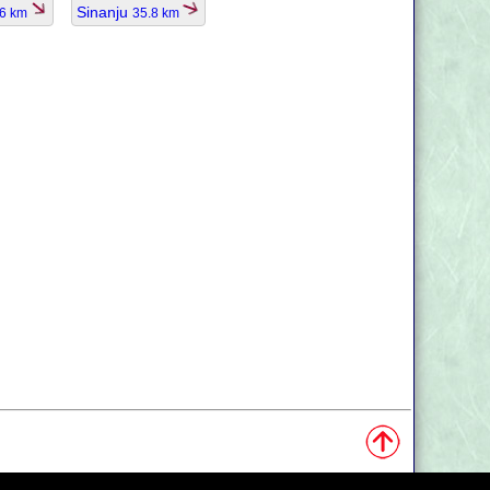
Sinanju
.6 km
35.8 km