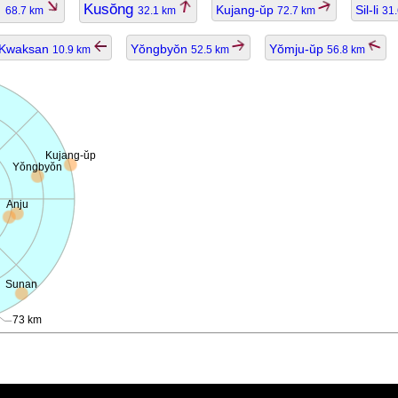
n
Kusŏng
Kujang-ŭp
Sil-li
68.7 km
32.1 km
72.7 km
31
Kwaksan
Yŏngbyŏn
Yŏmju-ŭp
10.9 km
52.5 km
56.8 km
Kujang-ŭp
Yŏngbyŏn
Anju
Sunan
73 km
ggiornato.