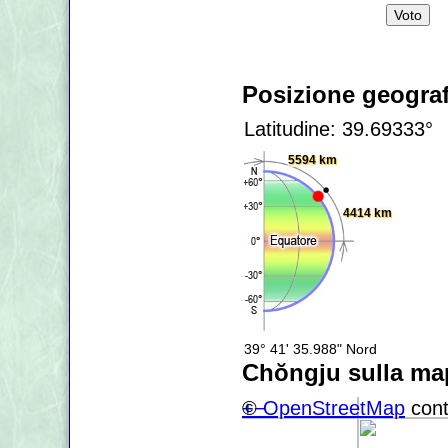
Posizione geograf
Latitudine: 39.69333°
5594 km
4414 km
39° 41' 35.988" Nord
Chŏngju sulla m
+
©
−
OpenStreetMap
cont