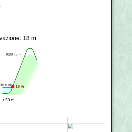
?
vazione: 18 m
18 m
 ≈ 59 ft