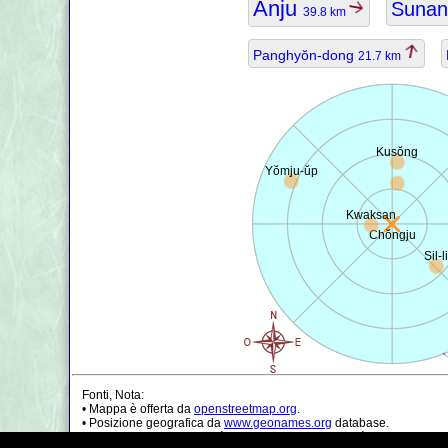
Anju
Suna
39.8 km
Panghyŏn-dong
21.7 km
Kusŏng
Yŏmju-ŭp
Kwaksan
Chŏngju
Sil-li
Fonti, Nota:
• Mappa è offerta da
openstreetmap.org
.
• Posizione geografica da
www.geonames.org
database.
• I dati della popolazione è solo di circa il valore, può essere non a