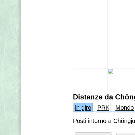
Distanze da Chŏn
in giro
PRK
Mondo
Posti intorno a Chŏngj