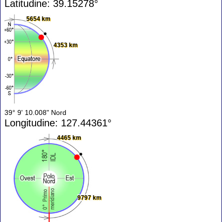
Latitudine: 39.15278°
5654 km
4353 km
39° 9' 10.008" Nord
Longitudine: 127.44361°
4465 km
9797 km