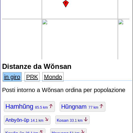
Distanze da Wŏnsan
in giro
PRK
Mondo
Posti intorno a Wŏnsan ordina per popolazione
Hamhŭng
Hŭngnam
85.5 km
77 km
Anbyŏn-ŭp
Kosan
14.1 km
33.1 km
Kowŏn-ŭp
Hoeyang