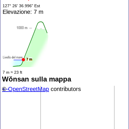
127° 26' 36.996" Est
Elevazione: 7 m
7 m
7 m ≈ 23 ft
Wŏnsan sulla mappa
+
©
−
OpenStreetMap
contributors