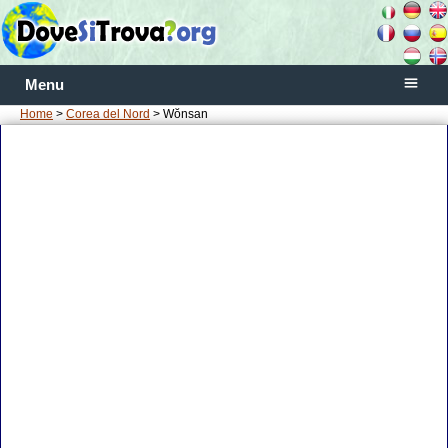
Menu
Home
>
Corea del Nord
> Wŏnsan