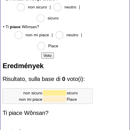
non sicuro
|
neutro
|
sicuro
• Ti
piace
Wŏnsan?
non mi piace
|
neutro
|
Piace
Eredmények
Risultato, sulla base di
0
voto(i):
non sicuro
sicuro
non mi piace
Piace
Ti piace Wŏnsan?