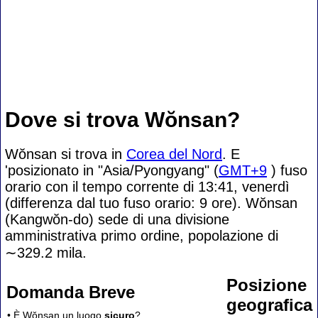
Dove si trova Wŏnsan?
Wŏnsan si trova in
Corea del Nord
. E
'posizionato in "Asia/Pyongyang" (
GMT+9
) fuso
orario con il tempo corrente di 13:41, venerdì
(differenza dal tuo fuso orario:
9 ore). Wŏnsan
(Kangwŏn-do) sede di una divisione
amministrativa primo ordine, popolazione di
∼329.2
mila.
Posizione
Domanda Breve
geografica
• È Wŏnsan un luogo
sicuro
?