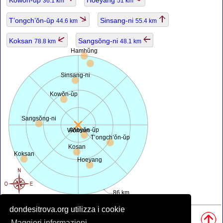
36.1 km
51 km
T’ongch’ŏn-ŭp
Sinsang-ni
44.6 km
55.4 km
Koksan
Sangsŏng-ni
78.8 km
48.1 km
Hamhŭng
Sinsang-ni
Kowŏn-ŭp
Sangsŏng-ni
Anbyŏn-ŭp
Wŏnsan
T’ongch’ŏn-ŭp
Kosan
Koksan
Hoeyang
86 km
dondesitrova.org utilizza i cookie
Fonti, Nota:
• Mappa è offerta da
openstreetmap.org
.
Maggiori informazioni