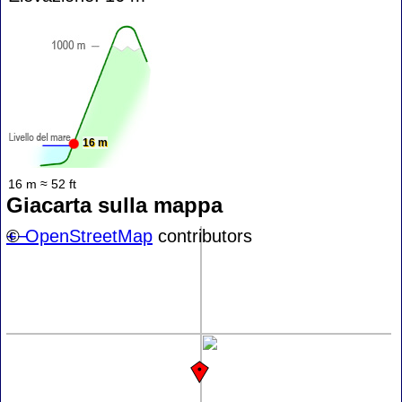
16 m
16 m ≈ 52 ft
Giacarta sulla mappa
+
©
−
OpenStreetMap
contributors