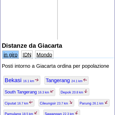
Distanze da Giacarta
in giro
IDN
Mondo
Posti intorno a Giacarta ordina per popolazione
Bekasi
Tangerang
16.1 km
24.1 km
South Tangerang
Depok
16.3 km
20.8 km
Ciputat
Cileungsir
Parung
16.7 km
23.7 km
26.1 km
Pamulang
Sawangan
18.5 km
22.3 km