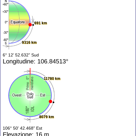
691 km
9316 km
6° 12' 52.632" Sud
Longitudine: 106.84513°
11780 km
8079 km
106° 50' 42.468" Est
Elevazione: 16 m