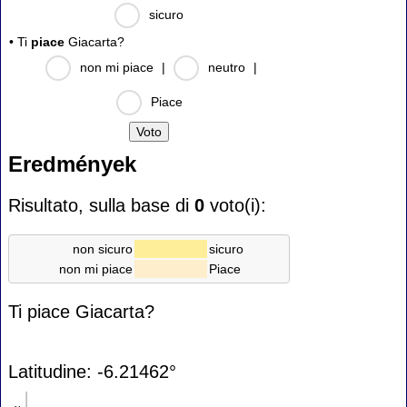
sicuro
• Ti
piace
Giacarta?
non mi piace
|
neutro
|
Piace
Eredmények
Risultato, sulla base di
0
voto(i):
non sicuro
sicuro
non mi piace
Piace
Ti piace Giacarta?
Latitudine: -6.21462°