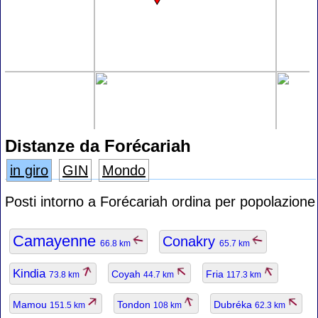
Distanze da Forécariah
in giro
GIN
Mondo
Posti intorno a Forécariah ordina per popolazione
Camayenne
Conakry
66.8 km
65.7 km
Kindia
Coyah
Fria
73.8 km
44.7 km
117.3 km
Mamou
Tondon
Dubréka
151.5 km
108 km
62.3 km