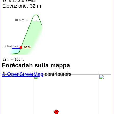
13° 5' 17.016" Ovest
Elevazione: 32 m
32 m
32 m ≈ 105 ft
Forécariah sulla mappa
+
©
−
OpenStreetMap
contributors