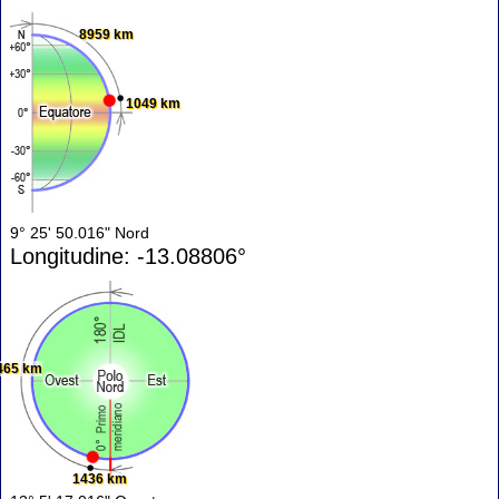
8959 km
1049 km
9° 25' 50.016" Nord
Longitudine: -13.08806°
465 km
1436 km