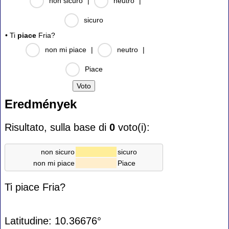
non sicuro
|
neutro
|
sicuro
• Ti
piace
Fria?
non mi piace
|
neutro
|
Piace
Eredmények
Risultato, sulla base di
0
voto(i):
non sicuro
sicuro
non mi piace
Piace
Ti piace Fria?
Latitudine: 10.36676°