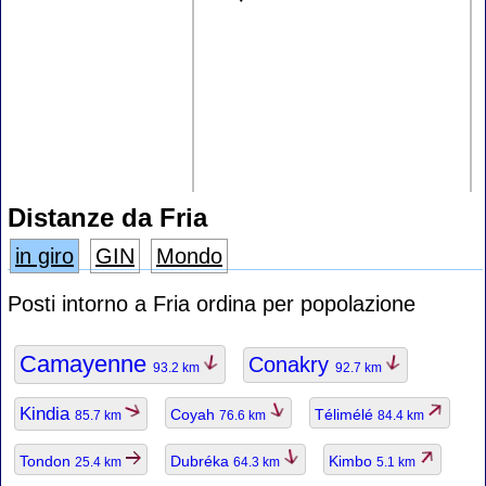
Distanze da Fria
in giro
GIN
Mondo
Posti intorno a Fria ordina per popolazione
Camayenne
Conakry
93.2 km
92.7 km
Kindia
Coyah
Télimélé
85.7 km
76.6 km
84.4 km
Tondon
Dubréka
Kimbo
25.4 km
64.3 km
5.1 km