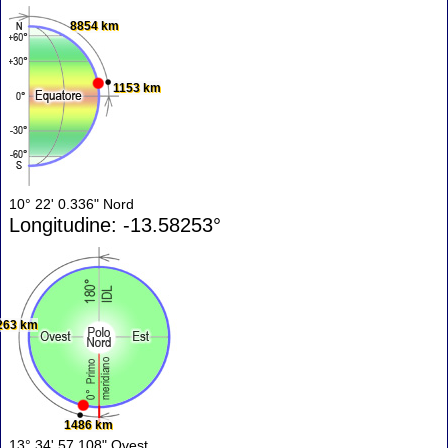
8854 km
1153 km
10° 22' 0.336" Nord
Longitudine: -13.58253°
263 km
1486 km
13° 34' 57.108" Ovest