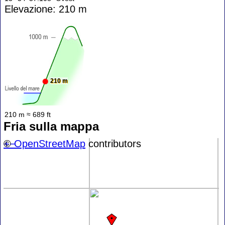
Elevazione: 210 m
210 m
210 m ≈ 689 ft
Fria sulla mappa
+
©
−
OpenStreetMap
contributors