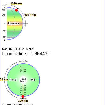
4030 km
5977 km
53° 45' 21.312" Nord
Longitudine: -1.66443°
59 km
109 km