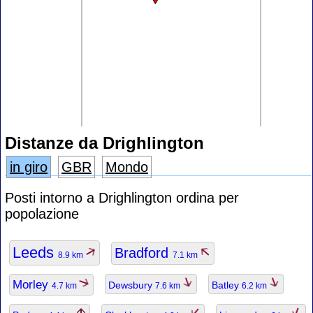
Distanze da Drighlington
in giro
GBR
Mondo
Posti intorno a Drighlington ordina per
popolazione
Leeds
Bradford
8.9 km
7.1 km
Morley
Dewsbury
Batley
4.7 km
7.6 km
6.2 km