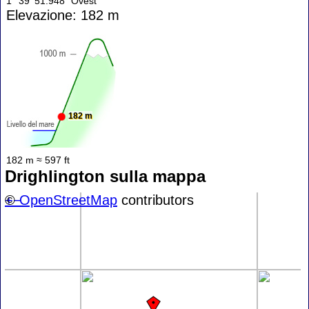
1° 39' 51.948" Ovest
Elevazione: 182 m
182 m
182 m ≈ 597 ft
Drighlington sulla mappa
+
©
−
OpenStreetMap
contributors