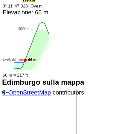
199 km
3° 11' 47.328" Ovest
Elevazione: 66 m
66 m
66 m ≈ 217 ft
Edimburgo sulla mappa
+
©
−
OpenStreetMap
contributors