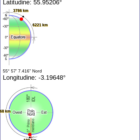
Latitudine: 55.95206°
3786 km
6221 km
55° 57' 7.416" Nord
Longitudine: -3.19648°
68 km