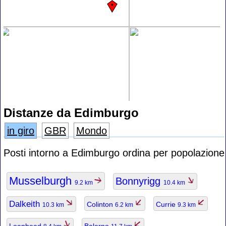
Distanze da Edimburgo
in giro
GBR
Mondo
Posti intorno a Edimburgo ordina per popolazione
Musselburgh
Bonnyrigg
9.2 km
10.4 km
Dalkeith
Colinton
Currie
10.3 km
6.2 km
9.3 km
Loanhead
Balerno