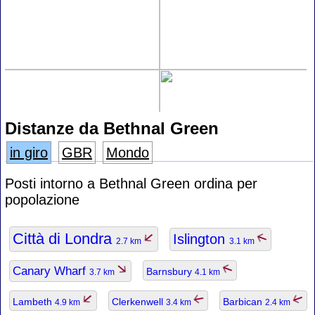
Distanze da Bethnal Green
in giro
GBR
Mondo
Posti intorno a Bethnal Green ordina per
popolazione
Città di Londra
Islington
2.7 km
3.1 km
Canary Wharf
Barnsbury
3.7 km
4.1 km
Lambeth
Clerkenwell
Barbican
4.9 km
3.4 km
2.4 km