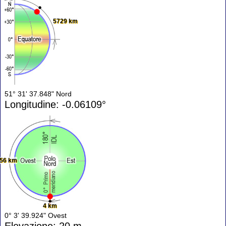
5729 km
51° 31' 37.848" Nord
Longitudine: -0.06109°
56 km
4 km
0° 3' 39.924" Ovest
Elevazione: 20 m