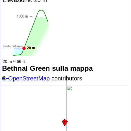
20 m
20 m ≈ 66 ft
Bethnal Green sulla mappa
+
©
−
OpenStreetMap
contributors