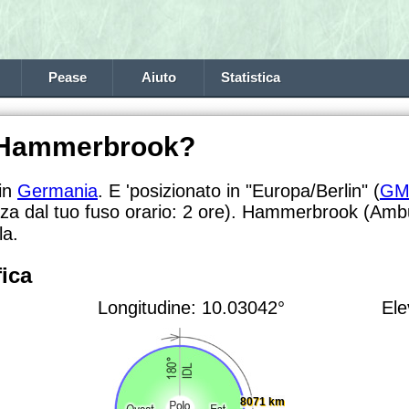
Pease
Aiuto
Statistica
a Hammerbrook?
in
Germania
. E 'posizionato in "Europa/Berlin" (
GM
nza dal tuo fuso orario:
2 ore). Hammerbrook (Amburg
la.
ica
Longitudine: 10.03042°
Ele
8071 km