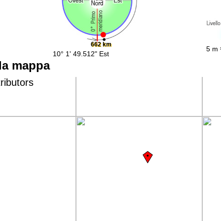
662 km
5 m 
10° 1' 49.512" Est
la mappa
ributors