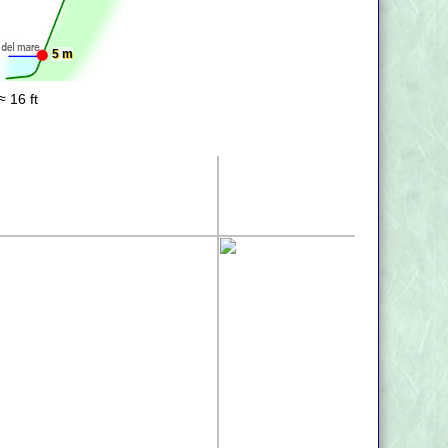
5 m
≈ 16 ft