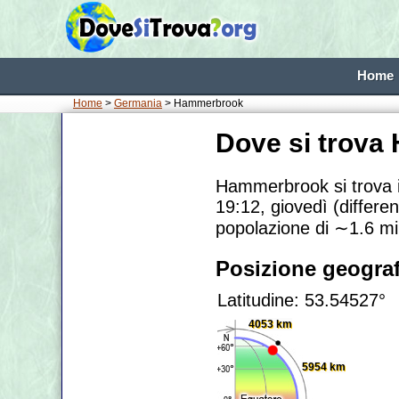
Home
Home
>
Germania
> Hammerbrook
Dove si trov
Hammerbrook si trova 
19:12, giovedì (differe
popolazione di
∼1.6
mi
Posizione geograf
Latitudine: 53.54527°
4053 km
5954 km