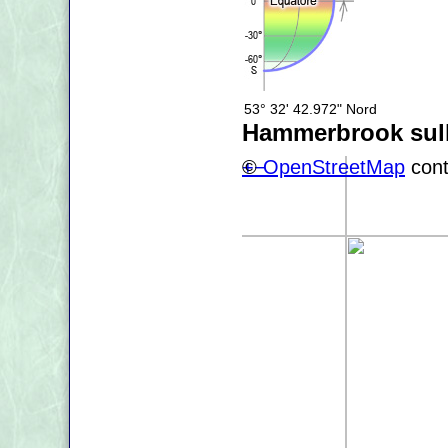
53° 32' 42.972" Nord
Hammerbrook sul
+
©
−
OpenStreetMap
cont