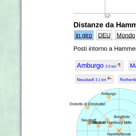
Distanze da Ham
in giro
DEU
Mondo
Posti intorno a Hamme
Amburgo
Ma
3.5 km
Neustadt
Rothenb
3.1 km
Amburgo
Distretto di Eimsbüttel
Borgfelde
Neustadt
Distretto di Hamburg-Mitte
Altstadt
Hammerbrook