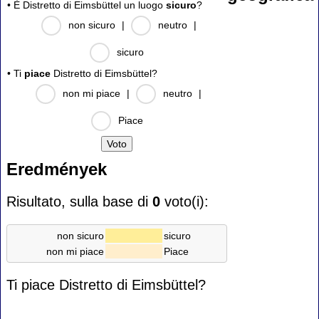
• È Distretto di Eimsbüttel un luogo
sicuro
?
non sicuro
|
neutro
|
sicuro
• Ti
piace
Distretto di Eimsbüttel?
non mi piace
|
neutro
|
Piace
Eredmények
Risultato, sulla base di
0
voto(i):
non sicuro
sicuro
non mi piace
Piace
Ti piace Distretto di Eimsbüttel?