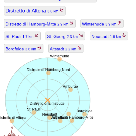
Distretto di Altona
3.8 km
Distretto di Hamburg-Mitte
Winterhude
2.9 km
3.9 km
St. Pauli
St. Georg
Neustadt
1.7 km
2.3 km
1.6 km
Borgfelde
Altstadt
3.6 km
2.2 km
Winterhude
Distretto di Hamburg-Nord
Amburgo
Distretto di Eimsbüttel
St. Pauli
Borgfelde
Neustadt
Distretto di Hamburg-Mitte
istretto di Altona
Altstadt