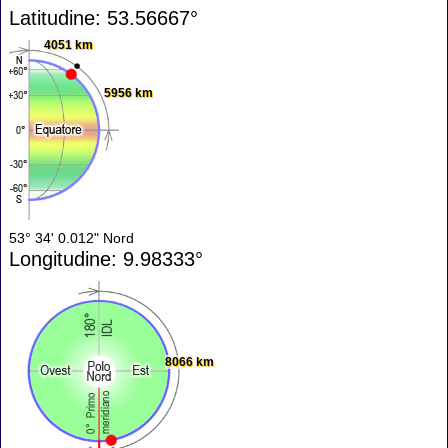
Latitudine: 53.56667°
4051 km
5956 km
53° 34' 0.012" Nord
Longitudine: 9.98333°
8066 km