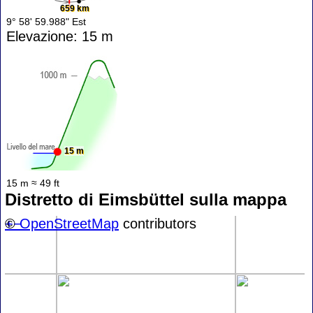
659 km
9° 58' 59.988" Est
Elevazione: 15 m
15 m
15 m ≈ 49 ft
Distretto di Eimsbüttel sulla mappa
+
©
−
OpenStreetMap
contributors