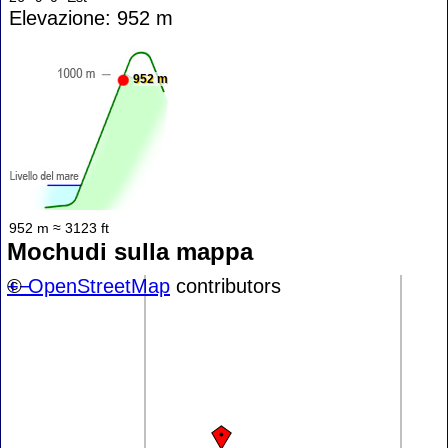
Elevazione: 952 m
952 m
952 m ≈ 3123 ft
Mochudi sulla mappa
+
©
−
OpenStreetMap
contributors