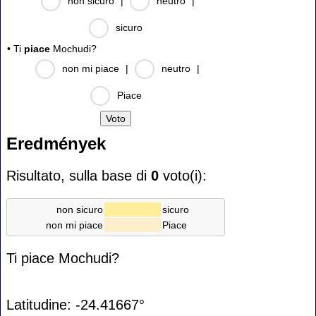
non sicuro
|
neutro
|
sicuro
• Ti
piace
Mochudi?
non mi piace
|
neutro
|
Piace
Eredmények
Risultato, sulla base di
0
voto(i):
non sicuro
sicuro
non mi piace
Piace
Ti piace Mochudi?
Latitudine: -24.41667°