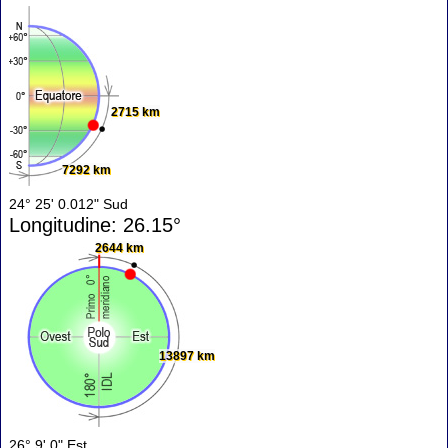
2715 km
7292 km
24° 25' 0.012" Sud
Longitudine: 26.15°
2644 km
13897 km
26° 9' 0" Est