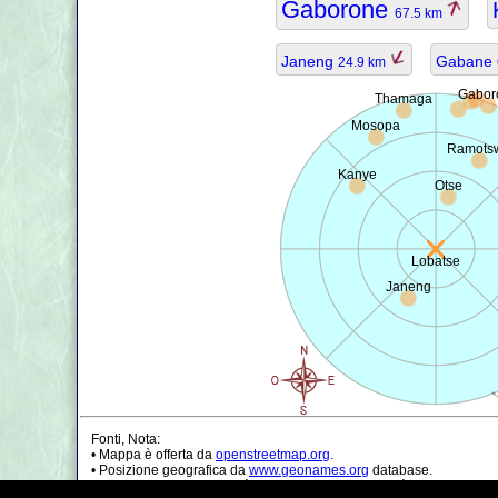
Gaborone
67.5 km
Janeng
Gabane
24.9 km
Gabor
Thamaga
Mosopa
Ramots
Kanye
Otse
Lobatse
Janeng
Fonti, Nota:
• Mappa è offerta da
openstreetmap.org
.
• Posizione geografica da
www.geonames.org
database.
• I dati della popolazione è solo di circa il valore, può essere non a