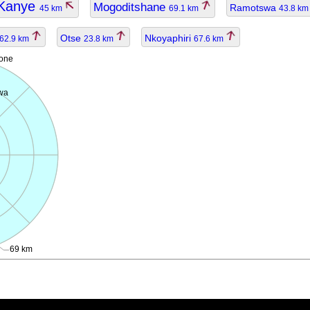
Kanye
Mogoditshane
Ramotswa
45 km
69.1 km
43.8 k
Otse
Nkoyaphiri
62.9 km
23.8 km
67.6 km
one
wa
69 km
ggiornato.