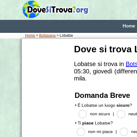
Home
Home
>
Botswana
> Lobatse
Dove si trova
Lobatse si trova in
Bot
05:30, giovedì (differe
mila.
Domanda Breve
• È Lobatse un luogo
sicuro
?
non sicuro
|
neut
• Ti
piace
Lobatse?
non mi piace
|
ne