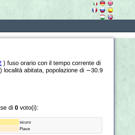
2
) fuso orario con il tempo corrente di
 località abitata, popolazione di
∼30.9
ase di
0
voto(i):
sicuro
Piace