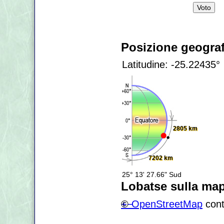
Posizione geograf
Latitudine: -25.22435°
2805 km
7202 km
25° 13' 27.66" Sud
Lobatse sulla ma
+
©
−
OpenStreetMap
cont