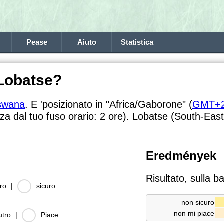
Pease
Aiuto
Statistica
 Lobatse?
swana
. E 'posizionato in "Africa/Gaborone" (
GMT+
nza dal tuo fuso orario:
2 ore). Lobatse (South-East)
Eredmények
Risultato, sulla b
ro
|
sicuro
non sicuro
non mi piace
utro
|
Piace