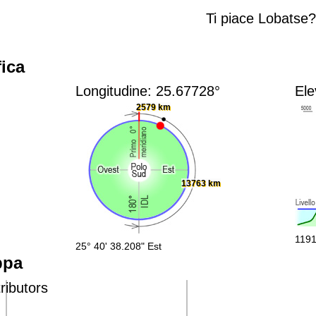
Ti piace Lobatse
ica
Longitudine: 25.67728°
Ele
2579 km
13763 km
1191
25° 40' 38.208" Est
ppa
ributors