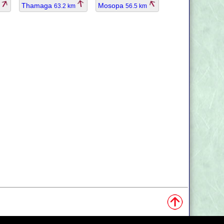
Thamaga
Mosopa
m
63.2 km
56.5 km