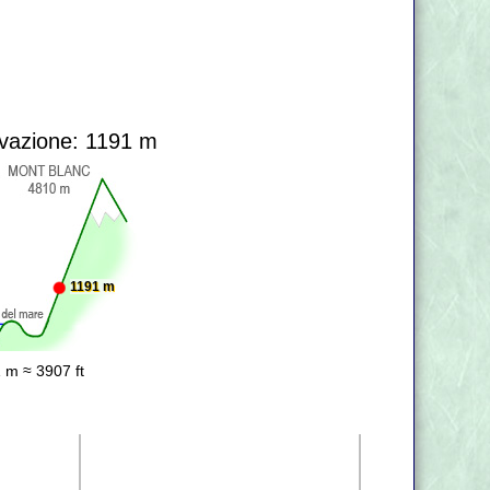
?
vazione: 1191 m
1191 m
 m ≈ 3907 ft