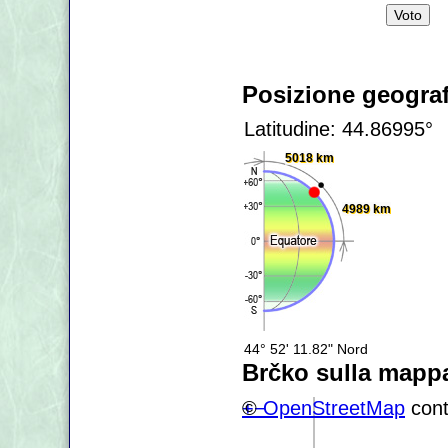
Posizione geograf
Latitudine: 44.86995°
5018 km
4989 km
44° 52' 11.82" Nord
Brčko sulla mapp
+
©
−
OpenStreetMap
cont