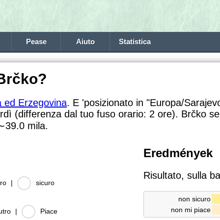
Pease
Aiuto
Statistica
 Brčko?
a ed Erzegovina
. E 'posizionato in "Europa/Sarajevo
rdì (differenza dal tuo fuso orario:
2 ore). Brčko se
∼39.0
mila.
Eredmények
Risultato, sulla b
ro
|
sicuro
non sicuro
non mi piace
utro
|
Piace