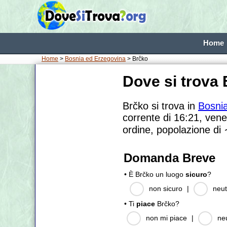
Home
Home
>
Bosnia ed Erzegovina
> Brčko
Dove si trova
Brčko si trova in
Bosni
corrente di 16:21, vene
ordine, popolazione di
Domanda Breve
• È Brčko un luogo
sicuro
?
non sicuro
|
neut
• Ti
piace
Brčko?
non mi piace
|
ne