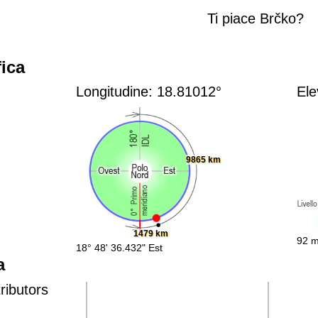
Ti piace Brčko?
ica
Longitudine: 18.81012°
Ele
9865 km
1479 km
92 m
18° 48' 36.432" Est
a
ributors