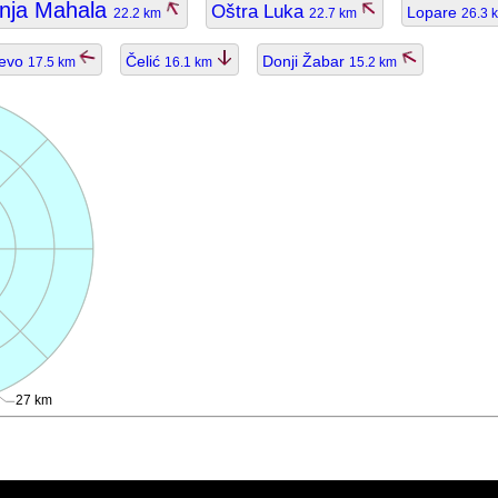
nja Mahala
Oštra Luka
Lopare
22.2 km
22.7 km
26.3 
ćevo
Čelić
Donji Žabar
17.5 km
16.1 km
15.2 km
27 km
ggiornato.