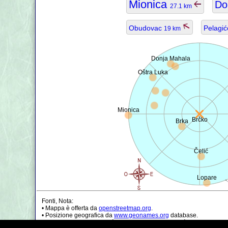
Mionica
Do
27.1 km
Obudovac
Pelagi
19 km
Donja Mahala
Oštra Luka
Mionica
Brčko
Brka
Čelić
Lopare
Fonti, Nota:
• Mappa è offerta da
openstreetmap.org
.
• Posizione geografica da
www.geonames.org
database.
• I dati della popolazione è solo di circa il valore, può essere non a