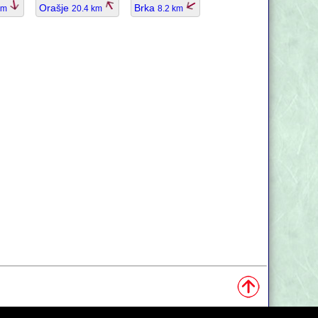
Orašje
Brka
km
20.4 km
8.2 km