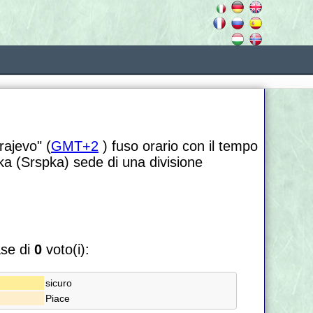
rajevo" (
GMT+2
) fuso orario con il tempo
ka (Srspka) sede di una divisione
ase di
0
voto(i):
sicuro
Piace