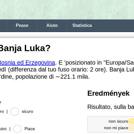
Pease
Aiuto
Statistica
 Banja Luka?
Bosnia ed Erzegovina
. E 'posizionato in "Europa/Sa
edì (differenza dal tuo fuso orario:
2 ore). Banja Lu
rdine, popolazione di
∼221.1
mila.
Eredmények
?
Risultato, sulla b
ro
|
sicuro
non sicuro
non mi piace
utro
|
Piace