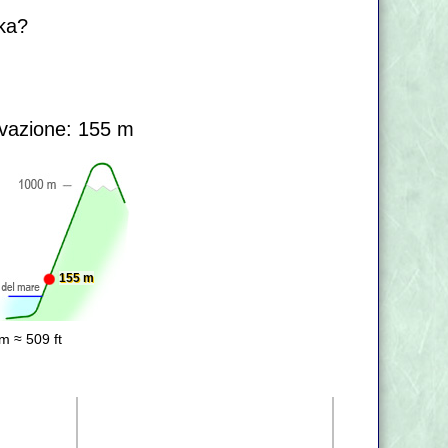
uka?
vazione: 155 m
155 m
m ≈ 509 ft