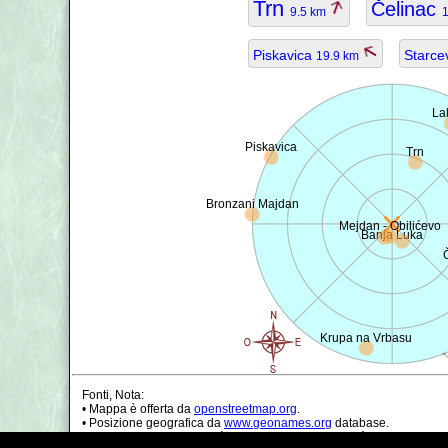
Trn
Čelinac
9.5 km
Piskavica
Starce
19.9 km
La
Piskavica
Trn
Bronzani Majdan
Mejdan - Obilićevo
Banja Luka
Krupa na Vrbasu
Fonti, Nota:
• Mappa è offerta da
openstreetmap.org
.
• Posizione geografica da
www.geonames.org
database.
• I dati della popolazione è solo di circa il valore, può essere non a