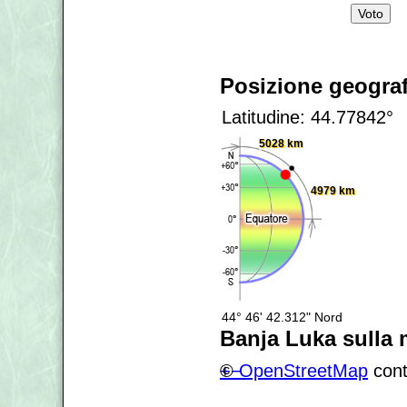
Posizione geograf
Latitudine: 44.77842°
5028 km
4979 km
44° 46' 42.312" Nord
Banja Luka sulla
+
©
−
OpenStreetMap
cont