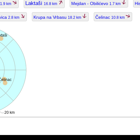
Laktaši
Mejdan - Obilićevo
Hi
11.9 km
16.8 km
1.7 km
vica
Krupa na Vrbasu
Čelinac
2.8 km
18.2 km
10.8 km
ktaši
Čelinac
20 km
ggiornato.