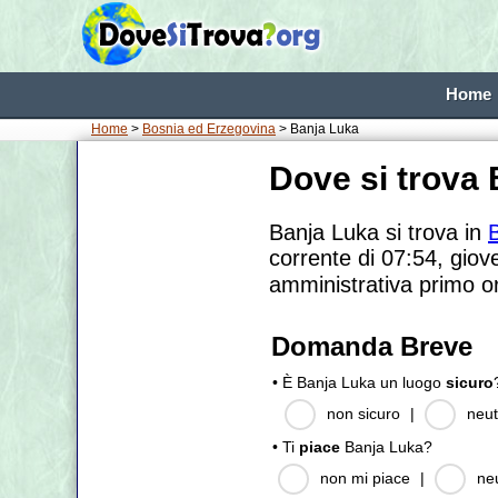
Home
Home
>
Bosnia ed Erzegovina
> Banja Luka
Dove si trova
Banja Luka si trova in
corrente di 07:54, giov
amministrativa primo o
Domanda Breve
• È Banja Luka un luogo
sicuro
non sicuro
|
neut
• Ti
piace
Banja Luka?
non mi piace
|
ne