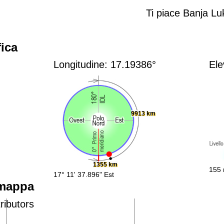
Ti piace Banja L
ica
Longitudine: 17.19386°
Ele
9913 km
1355 km
155 
17° 11' 37.896" Est
 mappa
ributors