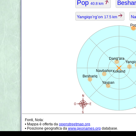
Pop
Besha
40.8 km
Yangiqo‘rg‘on
Na
17.5 km
Po
Dang‘ara
Yangi
Navbahor
Kokand
Beshariq
Yaypan
Fonti, Nota:
• Mappa è offerta da
openstreetmap.org
.
• Posizione geografica da
www.geonames.org
database.
• I dati della popolazione è solo di circa il valore, può essere non a