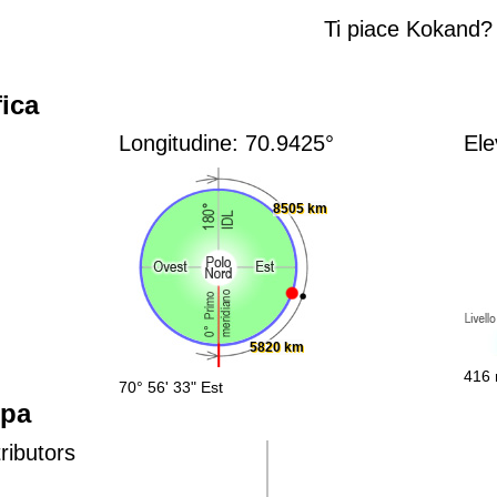
Ti piace Kokand?
ica
Longitudine: 70.9425°
Ele
8505 km
5820 km
416 
70° 56' 33" Est
ppa
ributors