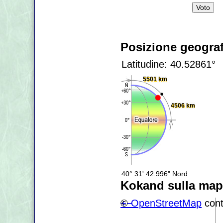
Posizione geograf
Latitudine: 40.52861°
5501 km
4506 km
40° 31' 42.996" Nord
Kokand sulla ma
+
©
−
OpenStreetMap
cont