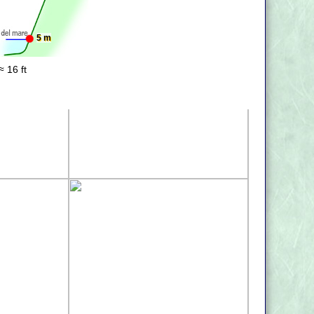
5 m
≈ 16 ft