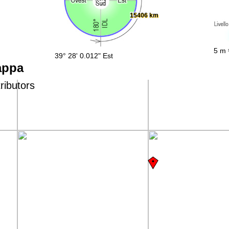
15406 km
5 m 
39° 28' 0.012" Est
appa
ributors