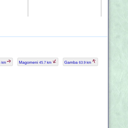
Magomeni
Gamba
4 km
45.7 km
63.9 km