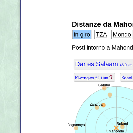
Distanze da Mah
in giro
TZA
Mondo
Posti intorno a Mahond
Dar es Salaam
46.9 k
Kiwengwa
Koan
52.1 km
Gamba
Zanzibar
Sokoni
Bagamoyo
Mahonda