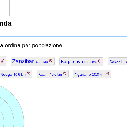
onda
a ordina per popolazione
Zanzibar
Bagamoyo
Sokoni
m
43.5 km
62.1 km
9.
i Ndogo
Koani
Nganane
40.6 km
40.6 km
10.8 km