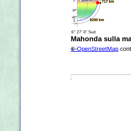
717 km
9290 km
6° 27' 0" Sud
Mahonda sulla m
+
©
−
OpenStreetMap
cont