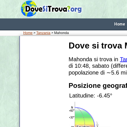
Home
Home
>
Tanzania
> Mahonda
Dove si trova
Mahonda si trova in
Ta
di 10:48, sabato (diffe
popolazione di
∼5.6
mi
Posizione geograf
Latitudine: -6.45°