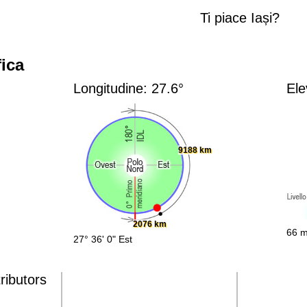
Ti piace Iași?
ica
Longitudine: 27.6°
Ele
9188 km
2076 km
66 m
27° 36' 0" Est
ributors