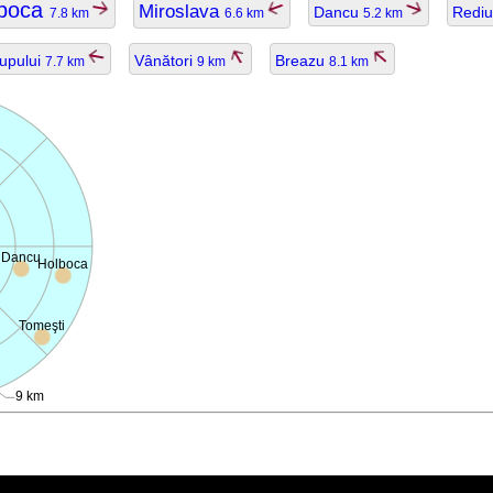
lboca
Miroslava
Dancu
Redi
7.8 km
6.6 km
5.2 km
upului
Vânători
Breazu
7.7 km
9 km
8.1 km
Dancu
Holboca
Tomeşti
9 km
ggiornato.