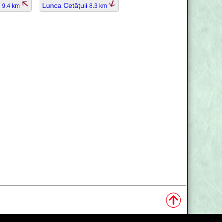
u
Lunca Cetățuii
9.4 km
8.3 km