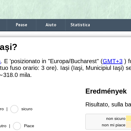
Pease
Aiuto
Statistica
Iași?
a
. E 'posizionato in "Europa/Bucharest" (
GMT+3
) f
 tuo fuso orario:
3 ore). Iași (Iaşi, Municipiul Iaşi)
∼318.0
mila.
Eredmények
Risultato, sulla b
ro
|
sicuro
non sicuro
non mi piace
utro
|
Piace