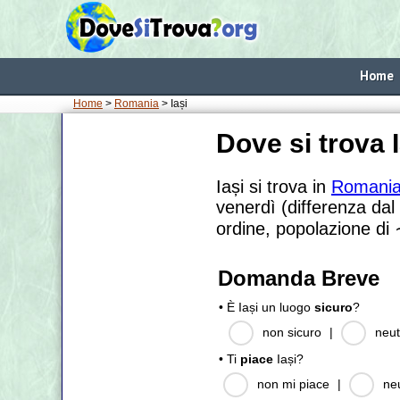
Home
Home
>
Romania
> Iași
Dove si trova 
Iași si trova in
Romani
venerdì (differenza dal
ordine, popolazione di
Domanda Breve
• È Iași un luogo
sicuro
?
non sicuro
|
neut
• Ti
piace
Iași?
non mi piace
|
ne