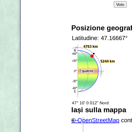
Posizione geograf
Latitudine: 47.16667°
4763 km
5244 km
47° 10' 0.012" Nord
Iași sulla mappa
+
©
−
OpenStreetMap
cont