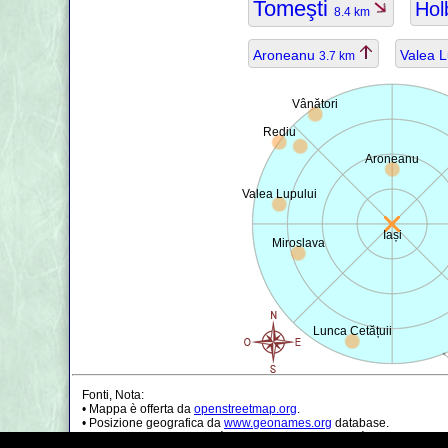
Tomeşti
Ho
8.4 km
Aroneanu
Valea L
3.7 km
Vânători
Rediu
Aroneanu
Valea Lupului
Iași
Miroslava
Lunca Cetățuii
Fonti, Nota:
• Mappa è offerta da
openstreetmap.org
.
• Posizione geografica da
www.geonames.org
database.
• I dati della popolazione è solo di circa il valore, può essere non a