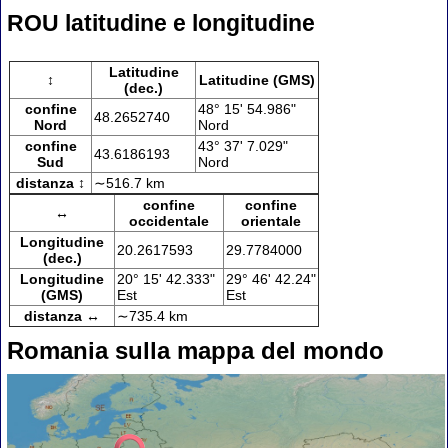
ROU latitudine e longitudine
Latitudine
↕
Latitudine (GMS)
(dec.)
confine
48° 15' 54.986"
48.2652740
Nord
Nord
confine
43° 37' 7.029"
43.6186193
Sud
Nord
distanza ↕
∼516.7 km
confine
confine
↔
occidentale
orientale
Longitudine
20.2617593
29.7784000
(dec.)
Longitudine
20° 15' 42.333"
29° 46' 42.24"
(GMS)
Est
Est
distanza ↔
∼735.4 km
Romania sulla mappa del mondo