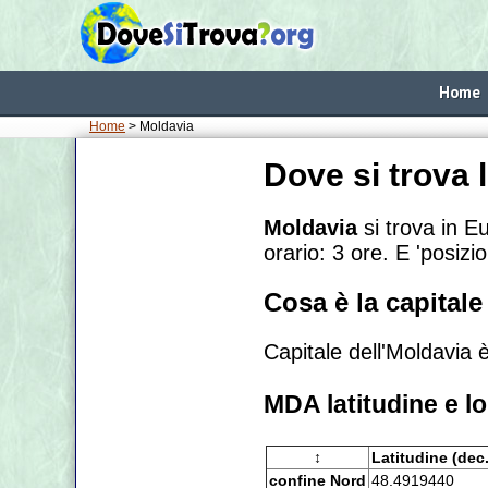
Home
Home
> Moldavia
Dove si trova 
Moldavia
si trova in E
orario:
3 ore. E 'posizi
Cosa è la capitale
Capitale dell'Moldavia 
MDA latitudine e l
↕
Latitudine (dec.
confine Nord
48.4919440