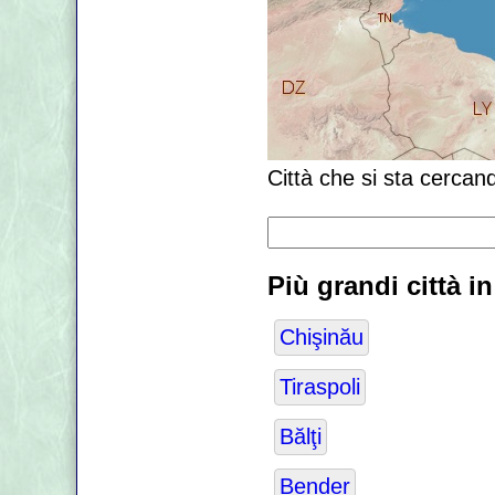
Città che si sta cercan
Più grandi città i
Chişinău
Tiraspoli
Bălţi
Bender