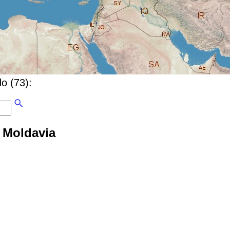
do (73):
n Moldavia