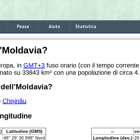
Pease
Aiuto
Statistica
l'Moldavia?
uropa, in
GMT+3
fuso orario (con il tempo corrente 
onato su 33843 km² con una popolazione di circa 4.3
 dell'Moldavia?
è
Chişinău
.
ongitudine
)
Latitudine (GMS)
↔
co
48° 29' 30.998" Nord
Longitudine (dec.)
26