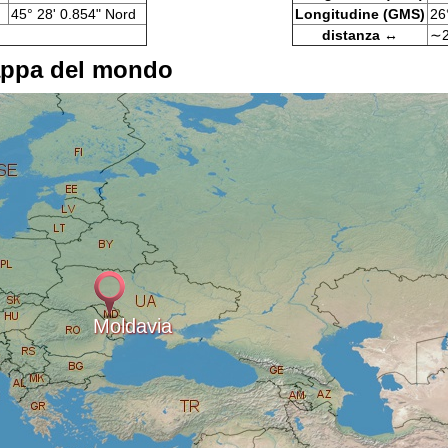
45° 28' 0.854" Nord
Longitudine (GMS)
26
distanza ↔
∼2
appa del mondo
Moldavia