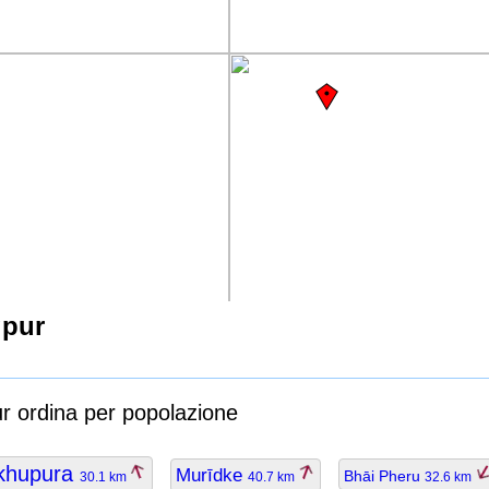
qpur
ur ordina per popolazione
khupura
Murīdke
Bhāi Pheru
30.1 km
40.7 km
32.6 km