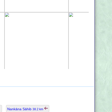
Nankāna Sāhib
38.2 km