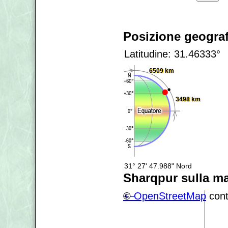
Posizione geograf
Latitudine: 31.46333°
6509 km
3498 km
31° 27' 47.988" Nord
Sharqpur sulla m
+
©
−
OpenStreetMap
cont