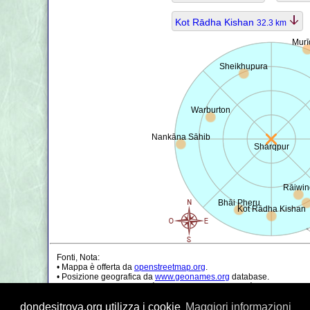
Kot Rādha Kishan
32.3 km
Murī
Sheikhupura
Warburton
Nankāna Sāhib
Sharqpur
Rāiwin
Bhāi Pheru
Kot Rādha Kishan
Fonti, Nota:
• Mappa è offerta da
openstreetmap.org
.
• Posizione geografica da
www.geonames.org
database.
• I dati della popolazione è solo di circa il valore, può essere non a
• Il calcolo della distanza dell'aria è arrotondato a 0.1 km (oppure 
dondesitrova.org utilizza i cookie
Maggiori informazioni