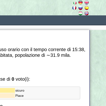
uso orario con il tempo corrente di 15:38,
abitata, popolazione di
∼31.9
mila.
ase di
0
voto(i):
sicuro
Piace