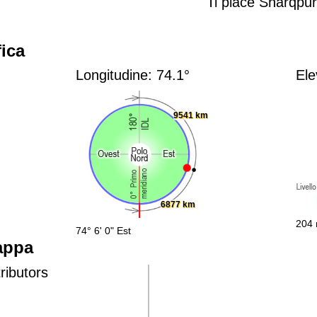
Ti piace Sharqpu
ica
Longitudine: 74.1°
Ele
9541 km
6877 km
204 
74° 6' 0" Est
appa
ributors