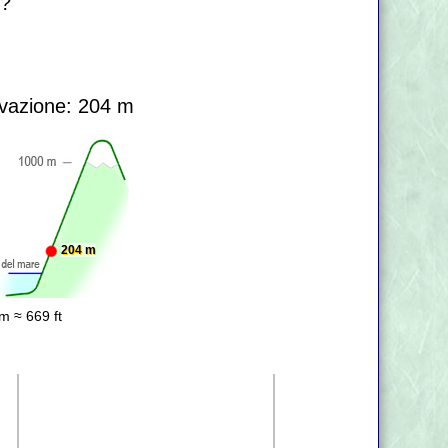
r?
vazione: 204 m
204 m
m ≈ 669 ft