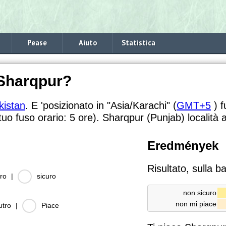
Pease
Aiuto
Statistica
 Sharqpur?
kistan
. E 'posizionato in "Asia/Karachi" (
GMT+5
) f
 tuo fuso orario:
5 ore). Sharqpur (Punjab) località 
Eredmények
Risultato, sulla b
ro
|
sicuro
non sicuro
non mi piace
utro
|
Piace