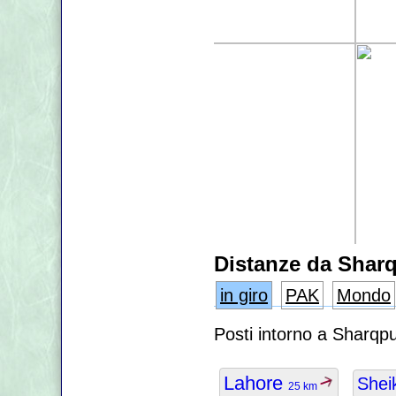
Distanze da Shar
in giro
PAK
Mondo
Posti intorno a Sharqp
Lahore
Shei
25 km