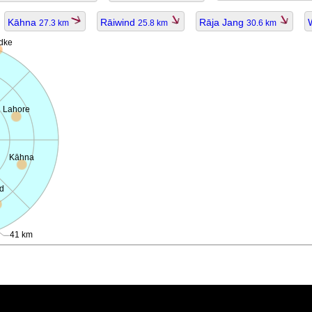
Kāhna
Rāiwind
Rāja Jang
27.3 km
25.8 km
30.6 km
dke
Lahore
Kāhna
d
41 km
ggiornato.
1 km per lunghe distanze).