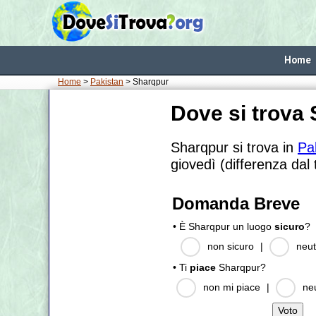
Home
Home
>
Pakistan
> Sharqpur
Dove si trova
Sharqpur si trova in
Pa
giovedì (differenza dal
Domanda Breve
• È Sharqpur un luogo
sicuro
?
non sicuro
|
neut
• Ti
piace
Sharqpur?
non mi piace
|
ne