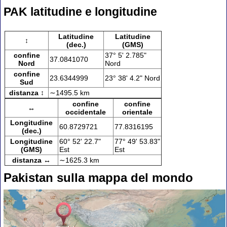
PAK latitudine e longitudine
Latitudine
Latitudine
↕
(dec.)
(GMS)
confine
37° 5' 2.785"
37.0841070
Nord
Nord
confine
23.6344999
23° 38' 4.2" Nord
Sud
distanza ↕
∼1495.5 km
confine
confine
↔
occidentale
orientale
Longitudine
60.8729721
77.8316195
(dec.)
Longitudine
60° 52' 22.7"
77° 49' 53.83"
(GMS)
Est
Est
distanza ↔
∼1625.3 km
Pakistan sulla mappa del mondo