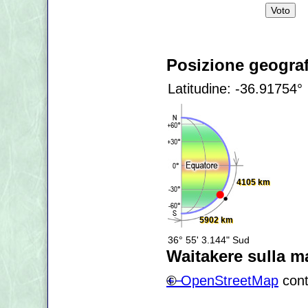
Posizione geograf
Latitudine: -36.91754°
4105 km
5902 km
36° 55' 3.144" Sud
Waitakere sulla 
+
©
−
OpenStreetMap
cont