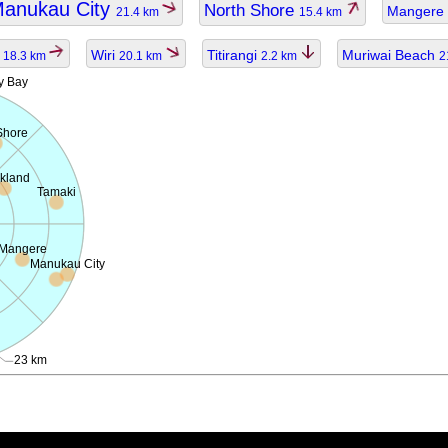
anukau City
North Shore
Mangere
21.4 km
15.4 km
i
Wiri
Titirangi
Muriwai Beach
18.3 km
20.1 km
2.2 km
2
y Bay
Shore
kland
Tamaki
Mangere
Manukau City
23 km
ggiornato.