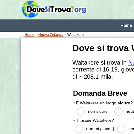
Home
Home
>
Nuova Zelanda
> Waitakere
Dove si trova
Waitakere si trova in
N
corrente di 16:19, giov
di
∼208.1
mila.
Domanda Breve
• È Waitakere un luogo
sicuro
?
non sicuro
|
neut
• Ti
piace
Waitakere?
non mi piace
|
ne