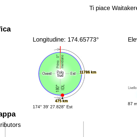
Ti piace Waitake
ica
Longitudine: 174.65773°
Ele
11786 km
475 km
87 m
174° 39' 27.828" Est
mappa
ributors