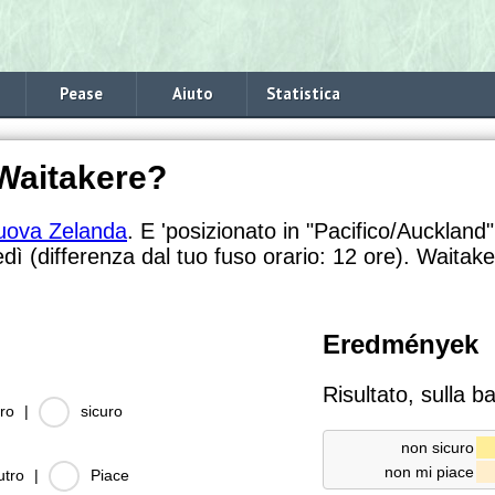
Pease
Aiuto
Statistica
 Waitakere?
uova Zelanda
. E 'posizionato in "Pacifico/Auckland"
edì (differenza dal tuo fuso orario:
12 ore). Waitake
Eredmények
Risultato, sulla b
ro
|
sicuro
non sicuro
non mi piace
utro
|
Piace