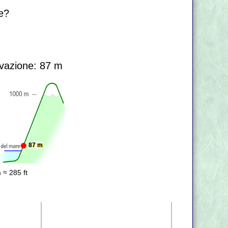
re?
vazione: 87 m
87 m
 ≈ 285 ft