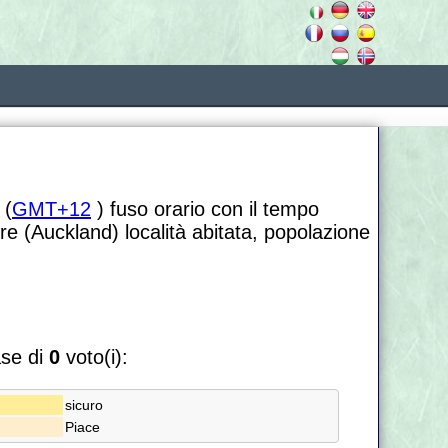
 (
GMT+12
) fuso orario con il tempo
re (Auckland) località abitata, popolazione
ase di
0
voto(i):
sicuro
Piace