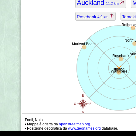
Auckland
M
11.2 km
Rosebank
Tamak
4.9 km
Rothesa
North 
Muriwai Beach
Auc
Rosebank
Titirangi
Waitakere
Fonti, Nota:
• Mappa è offerta da
openstreetmap.org
.
• Posizione geografica da
www.geonames.org
database.
• I dati della popolazione è solo di circa il valore, può essere non a