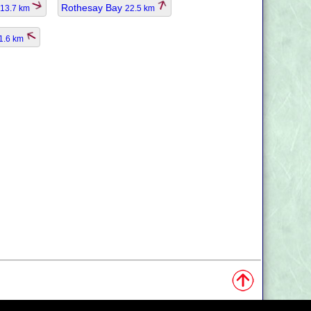
Rothesay Bay
13.7 km
22.5 km
1.6 km