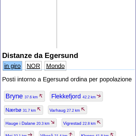
Distanze da Egersund
in giro
NOR
Mondo
Posti intorno a Egersund ordina per popolazione
Bryne
Flekkefjord
37.6 km
42.2 km
Nærbø
Varhaug
31.7 km
27.2 km
Hauge i Dalane
Vigrestad
20.3 km
22.8 km
Moi
Vikeså
Kleppe