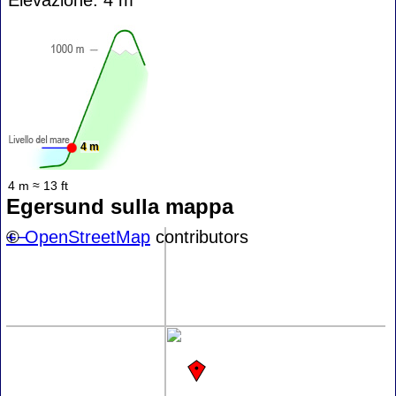
4 m
4 m ≈ 13 ft
Egersund sulla mappa
+
©
−
OpenStreetMap
contributors