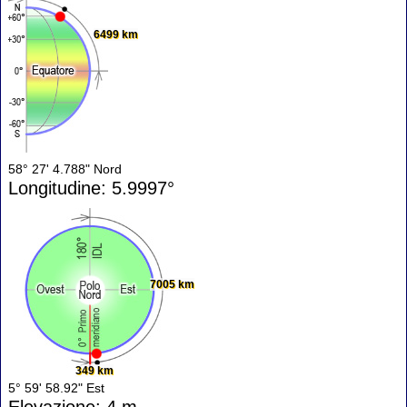
6499 km
58° 27' 4.788" Nord
Longitudine: 5.9997°
7005 km
349 km
5° 59' 58.92" Est
Elevazione: 4 m