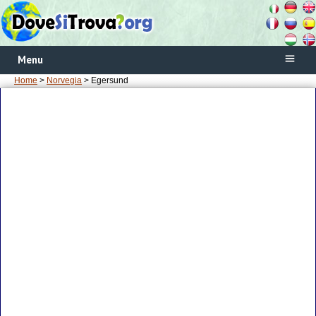
Menu
Home
>
Norvegia
> Egersund