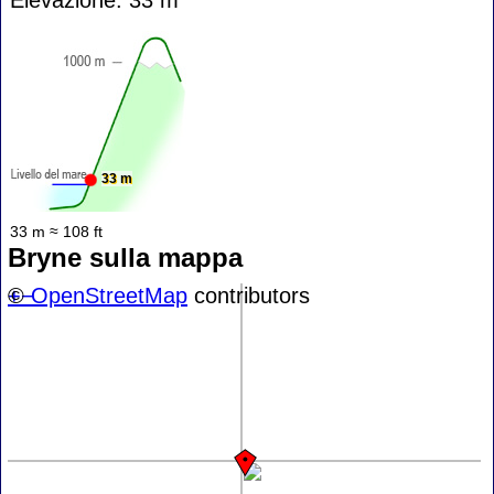
33 m
33 m ≈ 108 ft
Bryne sulla mappa
+
©
−
OpenStreetMap
contributors