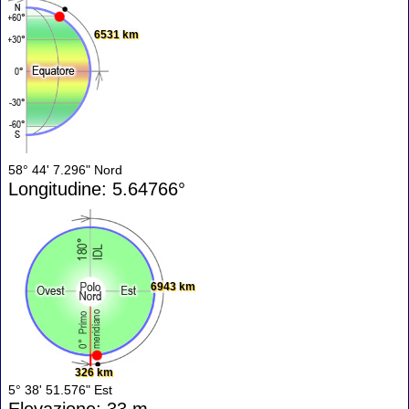
6531 km
58° 44' 7.296" Nord
Longitudine: 5.64766°
6943 km
326 km
5° 38' 51.576" Est
Elevazione: 33 m