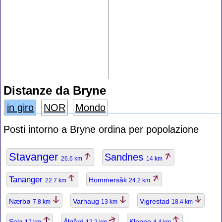
Distanze da Bryne
in giro
NOR
Mondo
Posti intorno a Bryne ordina per popolazione
Stavanger
Sandnes
26.6 km
14 km
Tananger
Hommersåk
22.7 km
24.2 km
Nærbø
Varhaug
Vigrestad
7.8 km
13 km
18.4 km
Sola
Ålgård
Kleppe