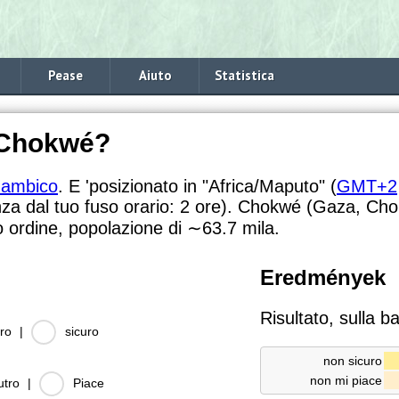
Pease
Aiuto
Statistica
 Chokwé?
ambico
. E 'posizionato in "Africa/Maputo" (
GMT+2
nza dal tuo fuso orario:
2 ore). Chokwé (Gaza, Chokw
 ordine, popolazione di
∼63.7
mila.
Eredmények
Risultato, sulla b
ro
|
sicuro
non sicuro
non mi piace
utro
|
Piace