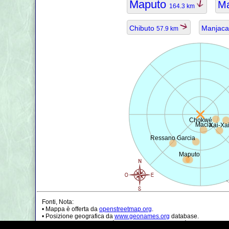
Maputo
Ma
164.3 km
Chibuto
Manjac
57.9 km
Chokwé
Macia
Xai-Xa
Ressano Garcia
Maputo
Fonti, Nota:
• Mappa è offerta da
openstreetmap.org
.
• Posizione geografica da
www.geonames.org
database.
• I dati della popolazione è solo di circa il valore, può essere non a