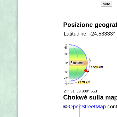
Posizione geograf
Latitudine: -24.53333°
2728 km
7279 km
24° 31' 59.988" Sud
Chokwé sulla ma
+
©
−
OpenStreetMap
cont