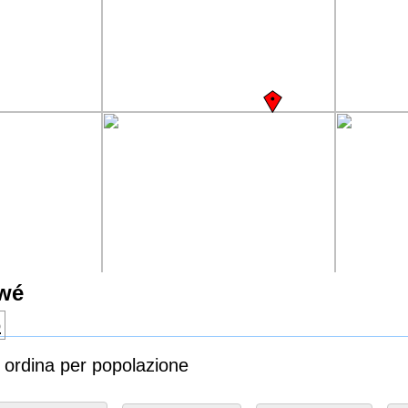
kwé
o
 ordina per popolazione