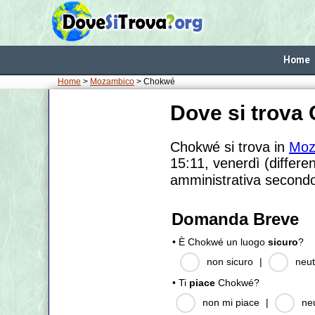
Home
Home
>
Mozambico
> Chokwé
Dove si trova
Chokwé si trova in
Moz
15:11, venerdì (differe
amministrativa secondo
Domanda Breve
• È Chokwé un luogo
sicuro
?
non sicuro
|
neut
• Ti
piace
Chokwé?
non mi piace
|
ne