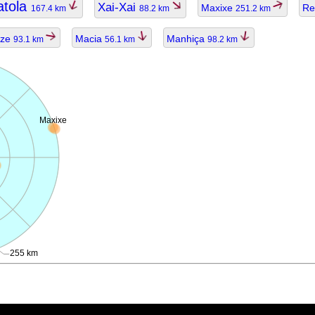
tola
Xai-Xai
Maxixe
Re
167.4 km
88.2 km
251.2 km
aze
Macia
Manhiça
93.1 km
56.1 km
98.2 km
Maxixe
i
255 km
ggiornato.