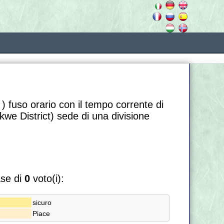
) fuso orario con il tempo corrente di
e District) sede di una divisione
ase di
0
voto(i):
sicuro
Piace