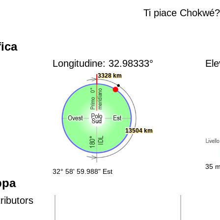
Ti piace Chokwé
ica
Longitudine: 32.98333°
Ele
3328 km
13504 km
35 m
32° 58' 59.988" Est
ppa
ributors