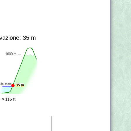
?
vazione: 35 m
35 m
 ≈ 115 ft