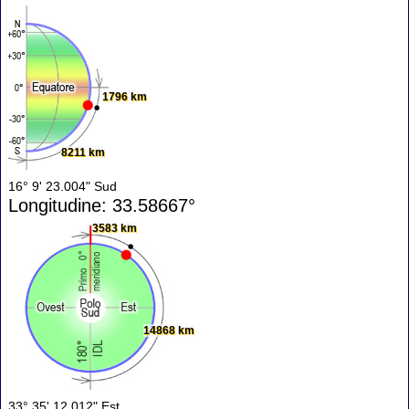
1796 km
8211 km
16° 9' 23.004" Sud
Longitudine: 33.58667°
3583 km
14868 km
33° 35' 12.012" Est