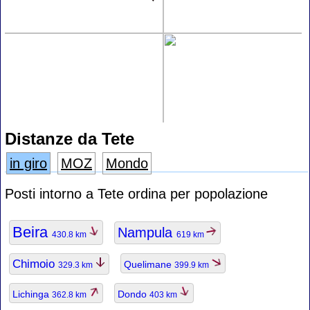
Distanze da Tete
in giro
MOZ
Mondo
Posti intorno a Tete ordina per popolazione
Beira
Nampula
430.8 km
619 km
Chimoio
Quelimane
329.3 km
399.9 km
Lichinga
Dondo
362.8 km
403 km