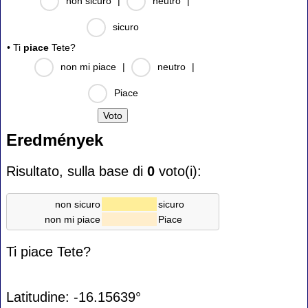
non sicuro
|
neutro
|
sicuro
• Ti
piace
Tete?
non mi piace
|
neutro
|
Piace
Eredmények
Risultato, sulla base di
0
voto(i):
non sicuro
sicuro
non mi piace
Piace
Ti piace Tete?
Latitudine: -16.15639°