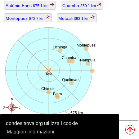
António Enes
Cuamba
675.1 km
350.1 km
Montepuez
Mutuáli
672.7 km
393.1 km
Montepuez
Lichinga
Cuamba
Nampula
Tete
Quelimane
Chimoio
Beira
675 km
dondesitrova.org utilizza i cookie
Fonti, Nota:
• Mappa è offerta da
openstreetmap.org
.
Maggiori informazioni
• Posizione geografica da
www.geonames.org
database.