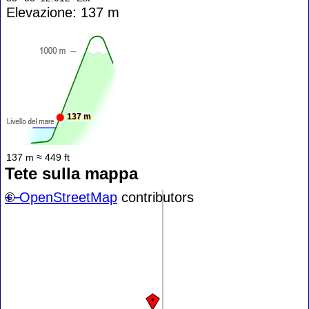
Elevazione: 137 m
137 m
137 m ≈ 449 ft
Tete sulla mappa
+
©
−
OpenStreetMap
contributors