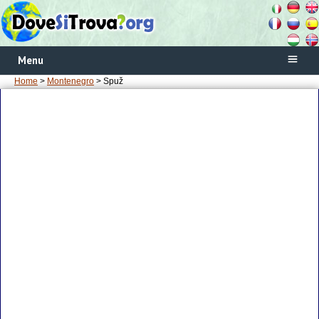
Menu
Home
>
Montenegro
> Spuž