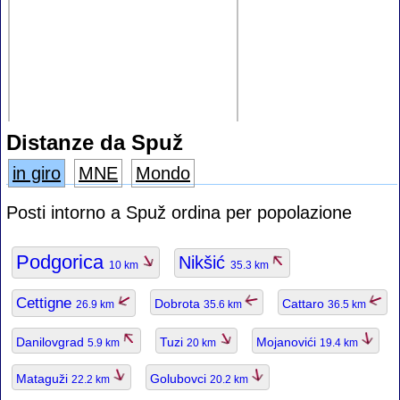
Distanze da Spuž
in giro
MNE
Mondo
Posti intorno a Spuž ordina per popolazione
Podgorica
Nikšić
10 km
35.3 km
Cettigne
Dobrota
Cattaro
26.9 km
35.6 km
36.5 km
Danilovgrad
Tuzi
Mojanovići
5.9 km
20 km
19.4 km
Mataguži
Golubovci
22.2 km
20.2 km