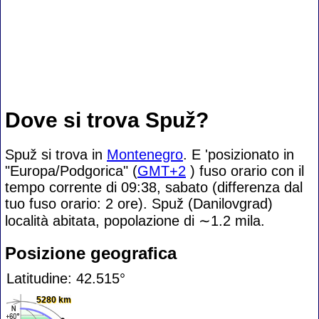
Dove si trova Spuž?
Spuž si trova in
Montenegro
. E 'posizionato in
"Europa/Podgorica" (
GMT+2
) fuso orario con il
tempo corrente di 09:38, sabato (differenza dal
tuo fuso orario:
2 ore). Spuž (Danilovgrad)
località abitata, popolazione di
∼1.2
mila.
Posizione geografica
Latitudine: 42.515°
5280 km