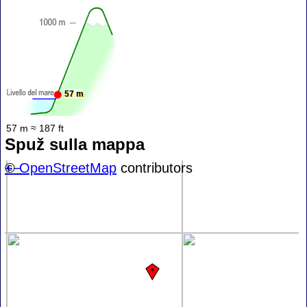
57 m
57 m ≈ 187 ft
Spuž sulla mappa
+
©
−
OpenStreetMap
contributors