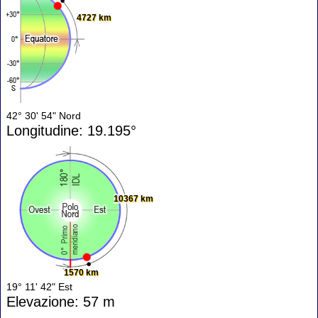
4727 km
42° 30' 54" Nord
Longitudine: 19.195°
10367 km
1570 km
19° 11' 42" Est
Elevazione: 57 m