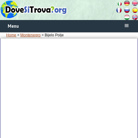
Menu
Home
>
Montenegro
> Bijelo Polje