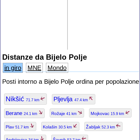
Distanze da Bijelo Polje
in giro
MNE
Mondo
Posti intorno a Bijelo Polje ordina per popolazione
Nikšić
Pljevlja
71.7 km
47.4 km
Berane
Rožaje
Mojkovac
24.1 km
41 km
15.9 km
Plav
Kolašin
Žabljak
51.7 km
30.5 km
52.3 km
Andrijevica
Šavnik