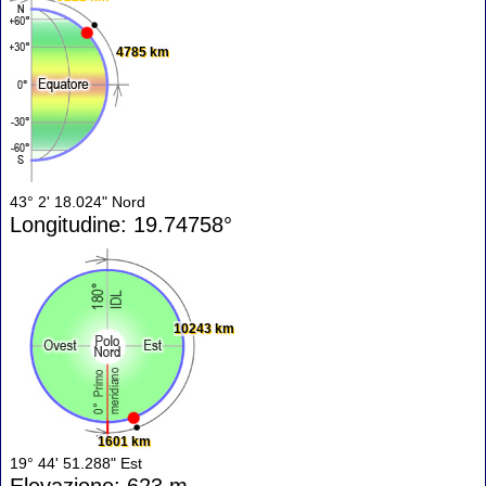
4785 km
43° 2' 18.024" Nord
Longitudine: 19.74758°
10243 km
1601 km
19° 44' 51.288" Est
Elevazione: 623 m