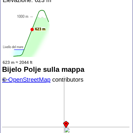
623 m
623 m ≈ 2044 ft
Bijelo Polje sulla mappa
+
©
−
OpenStreetMap
contributors