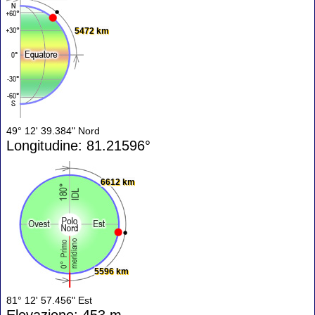
5472 km
49° 12' 39.384" Nord
Longitudine: 81.21596°
6612 km
5596 km
81° 12' 57.456" Est
Elevazione: 453 m