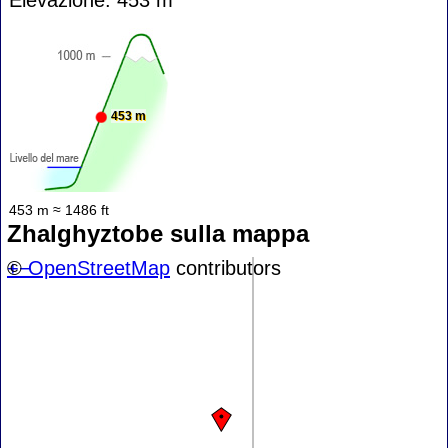
453 m
453 m ≈ 1486 ft
Zhalghyztobe sulla mappa
+
©
−
OpenStreetMap
contributors