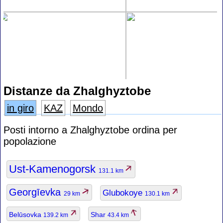
Distanze da Zhalghyztobe
in giro
KAZ
Mondo
Posti intorno a Zhalghyztobe ordina per
popolazione
Ust-Kamenogorsk
131.1 km
Georgīevka
Glubokoye
29 km
130.1 km
Belūsovka
Shar
139.2 km
43.4 km