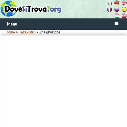
Menu
Home
>
Kazakistan
> Zhalghyztobe