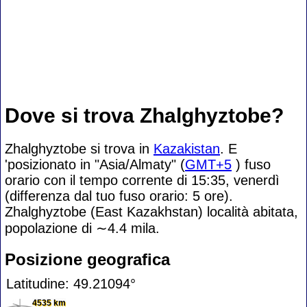
Dove si trova Zhalghyztobe?
Zhalghyztobe si trova in
Kazakistan
. E
'posizionato in "Asia/Almaty" (
GMT+5
) fuso
orario con il tempo corrente di 15:35, venerdì
(differenza dal tuo fuso orario:
5 ore).
Zhalghyztobe (East Kazakhstan) località abitata,
popolazione di
∼4.4
mila.
Posizione geografica
Latitudine: 49.21094°
4535 km