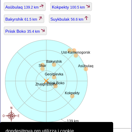
Asūbulaq
Kokpekty
139.2 km
100.5 km
Bakyrshik
Suykbulak
61.5 km
56.6 km
Priisk Boko
35.4 km
Ust-Kamenogorsk
Bakyrshik
Shar
Asūbulaq
Georgīevka
Priisk Boko
Zhalghyztobe
Kokpekty
139 km
dondesitrova.org utilizza i cookie