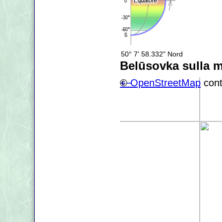
50° 7' 58.332" Nord
Belūsovka sulla 
+
©
−
OpenStreetMap
cont