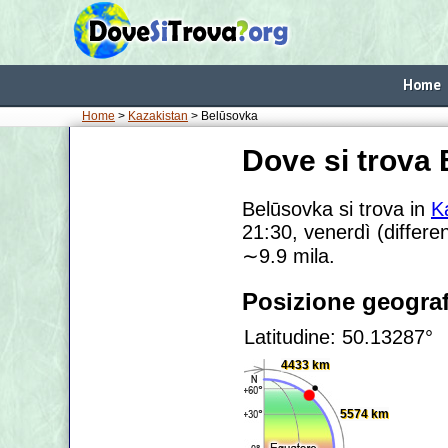
Home
Home
>
Kazakistan
> Belūsovka
Dove si trova
Belūsovka si trova in
K
21:30, venerdì (differe
∼9.9
mila.
Posizione geograf
Latitudine: 50.13287°
4433 km
5574 km