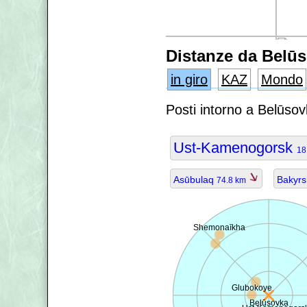
Distanze da Belū
in giro
KAZ
Mondo
Posti intorno a Belūso
Ust-Kamenogorsk
18
Asūbulaq
Bakyrs
74.8 km
Shemonaīkha
Glubokoye
Belūsovka