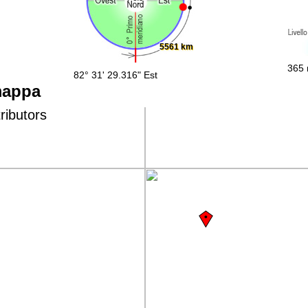
5561 km
365 
82° 31' 29.316" Est
mappa
ributors