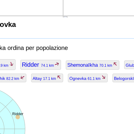
sovka
vka ordina per popolazione
Ridder
Shemonaīkha
Glu
.9 km
74.1 km
70.1 km
hik
Altay
Ognevka
Belogorsk
82.2 km
17.1 km
61.1 km
Ridder