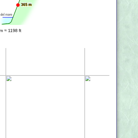
365 m
m ≈ 1198 ft