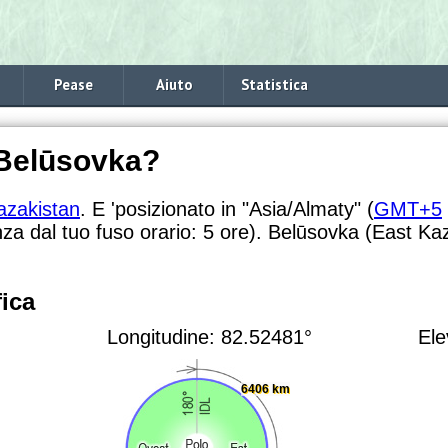
Pease
Aiuto
Statistica
 Belūsovka?
azakistan
. E 'posizionato in "Asia/Almaty" (
GMT+5
nza dal tuo fuso orario:
5 ore). Belūsovka (East Kaz
ica
Longitudine: 82.52481°
Ele
6406 km