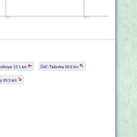
bokoye
Ūst’-Talovka
15.1 km
66.6 km
īy
85.5 km