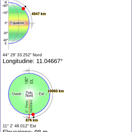
4947 km
44° 29' 33.252" Nord
Longitudine: 11.04667°
10060 km
876 km
11° 2' 48.012" Est
Elevazione: 98 m