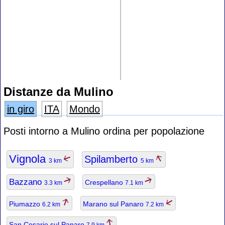
Distanze da Mulino
in giro
ITA
Mondo
Posti intorno a Mulino ordina per popolazione
Vignola
Spilamberto
3 km
5 km
Bazzano
Crespellano
3.3 km
7.1 km
Piumazzo
Marano sul Panaro
6.2 km
7.2 km
San Cesario sul Panaro