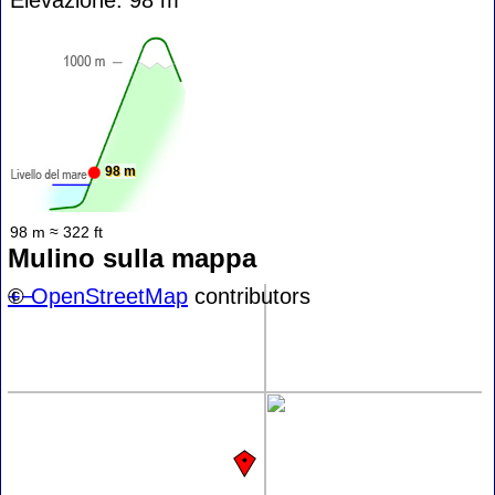
98 m
98 m ≈ 322 ft
Mulino sulla mappa
+
©
−
OpenStreetMap
contributors