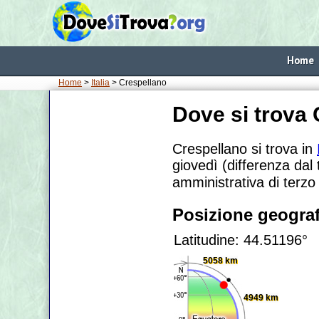
Home
Home
>
Italia
> Crespellano
Dove si trova
Crespellano si trova in
giovedì (differenza dal
amministrativa di terzo
Posizione geograf
Latitudine: 44.51196°
5058 km
4949 km