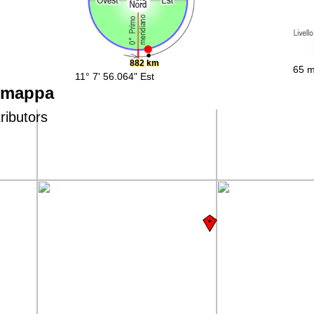
882 km
65 m
11° 7' 56.064" Est
a mappa
ributors