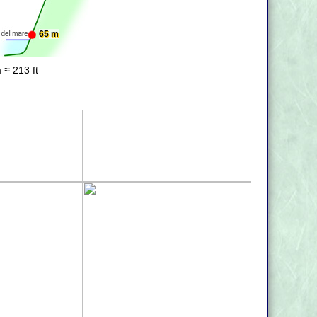
65 m
 ≈ 213 ft