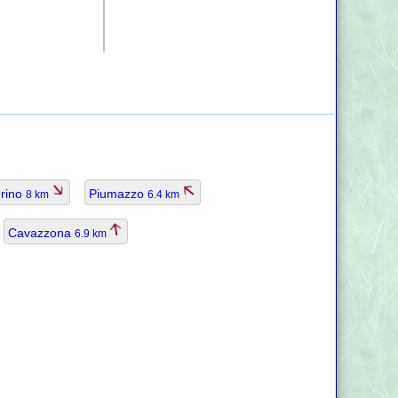
erino
Piumazzo
8 km
6.4 km
Cavazzona
6.9 km