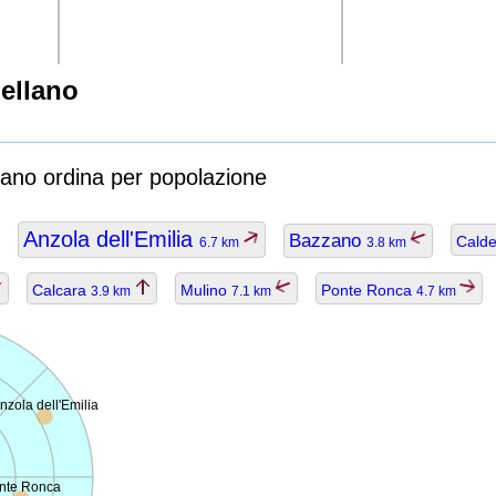
ellano
lano ordina per popolazione
Anzola dell'Emilia
Bazzano
Cald
6.7 km
3.8 km
Calcara
Mulino
Ponte Ronca
3.9 km
7.1 km
4.7 km
nzola dell'Emilia
nte Ronca