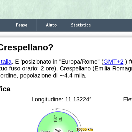
Pease
Aiuto
Statistica
 Crespellano?
Italia
. E 'posizionato in "Europa/Rome" (
GMT+2
) f
 tuo fuso orario:
2 ore). Crespellano (Emilia-Romag
 ordine, popolazione di
∼4.4
mila.
ica
Longitudine: 11.13224°
Ele
10055 km