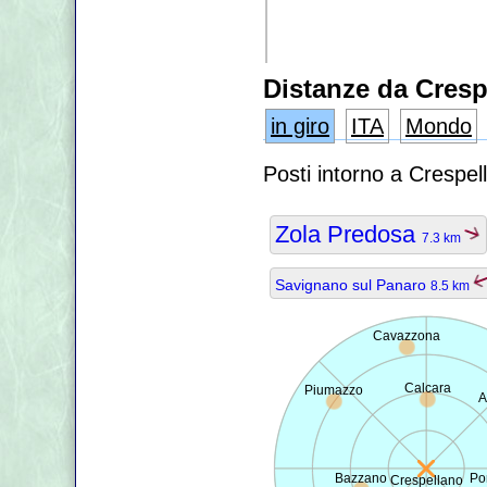
Distanze da Cresp
in giro
ITA
Mondo
Posti intorno a Crespel
Zola Predosa
7.3 km
Savignano sul Panaro
8.5 km
Cavazzona
Calcara
Piumazzo
A
Bazzano
Po
Crespellano