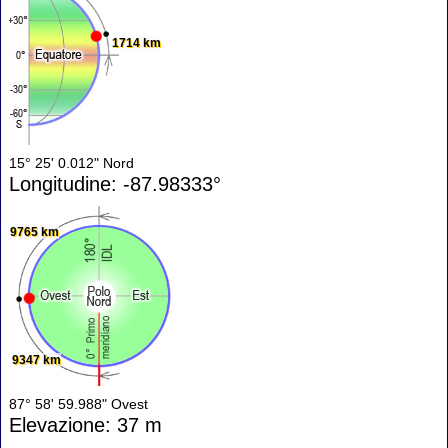
1714 km
15° 25' 0.012" Nord
Longitudine: -87.98333°
9765 km
9347 km
87° 58' 59.988" Ovest
Elevazione: 37 m