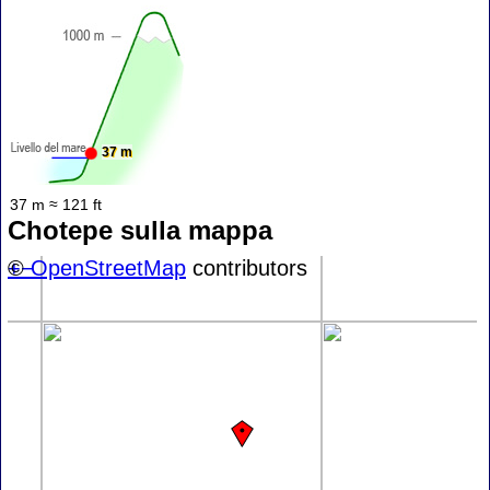
37 m
37 m ≈ 121 ft
Chotepe sulla mappa
+
©
−
OpenStreetMap
contributors