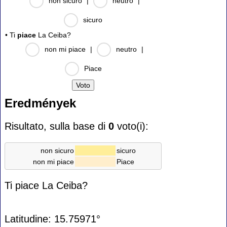
non sicuro
|
neutro
|
sicuro
• Ti
piace
La Ceiba?
non mi piace
|
neutro
|
Piace
Eredmények
Risultato, sulla base di
0
voto(i):
non sicuro
sicuro
non mi piace
Piace
Ti piace La Ceiba?
Latitudine: 15.75971°