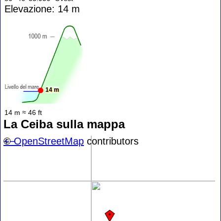
Elevazione: 14 m
14 m
14 m ≈ 46 ft
La Ceiba sulla mappa
+
©
−
OpenStreetMap
contributors