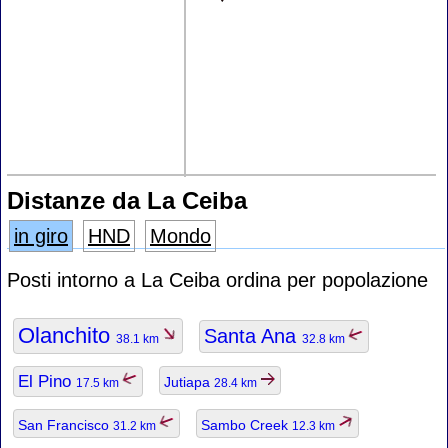
Distanze da La Ceiba
in giro
HND
Mondo
Posti intorno a La Ceiba ordina per popolazione
Olanchito
Santa Ana
38.1 km
32.8 km
El Pino
Jutiapa
17.5 km
28.4 km
San Francisco
Sambo Creek
31.2 km
12.3 km