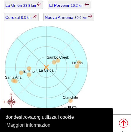
La Unión
El Porvenir
23.8 km
16.2 km
Corozal
Nueva Armenia
8.3 km
30.6 km
Sambo Creek
Jutiapa
La Ceiba
El Pino
Santa Ana
Olanchito
38 km
dondesitrova.org utilizza i cookie
Fonti, Nota:
• Mappa è offerta da
openstreetmap.org
.
Maggiori informazioni
• Posizione geografica da
www.geonames.org
database.