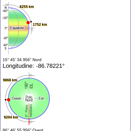
8255 km
1752 km
15° 45' 34.956" Nord
Longitudine: -86.78221°
9868 km
9204 km
86° 46' 55.956" Ovest