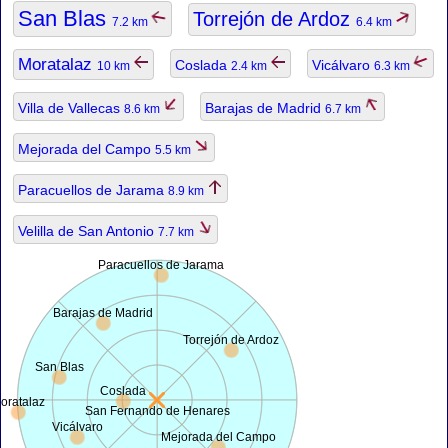
San Blas
Torrejón de Ardoz
7.2 km
6.4 km
Moratalaz
Coslada
Vicálvaro
10 km
2.4 km
6.3 km
Villa de Vallecas
Barajas de Madrid
8.6 km
6.7 km
Mejorada del Campo
5.5 km
Paracuellos de Jarama
8.9 km
Velilla de San Antonio
7.7 km
Paracuellos de Jarama
Barajas de Madrid
Torrejón de Ardoz
San Blas
Coslada
oratalaz
San Fernando de Henares
Vicálvaro
Mejorada del Campo