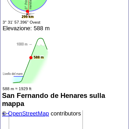
299 km
3° 31' 57.396" Ovest
Elevazione: 588 m
588 m
588 m ≈ 1929 ft
San Fernando de Henares sulla
mappa
+
©
−
OpenStreetMap
contributors