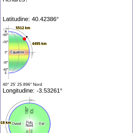
Latitudine: 40.42386°
5512 km
4495 km
40° 25' 25.896" Nord
Longitudine: -3.53261°
018 km