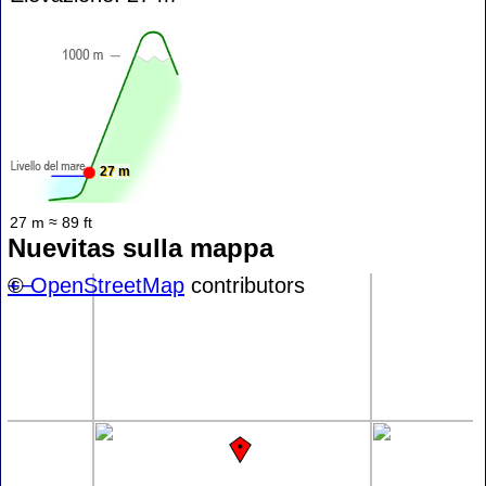
27 m
27 m ≈ 89 ft
Nuevitas sulla mappa
+
©
−
OpenStreetMap
contributors