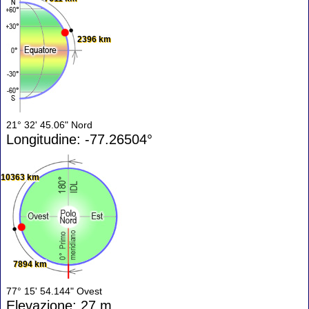
2396 km
21° 32' 45.06" Nord
Longitudine: -77.26504°
10363 km
7894 km
77° 15' 54.144" Ovest
Elevazione: 27 m