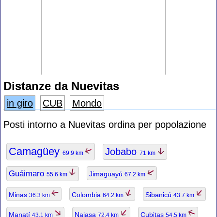
Distanze da Nuevitas
in giro
CUB
Mondo
Posti intorno a Nuevitas ordina per popolazione
Camagüey
Jobabo
69.9 km
71 km
Guáimaro
Jimaguayú
55.6 km
67.2 km
Minas
Colombia
Sibanicú
36.3 km
64.2 km
43.7 km
Manatí
Najasa
Cubitas
43.1 km
72.4 km
54.5 km