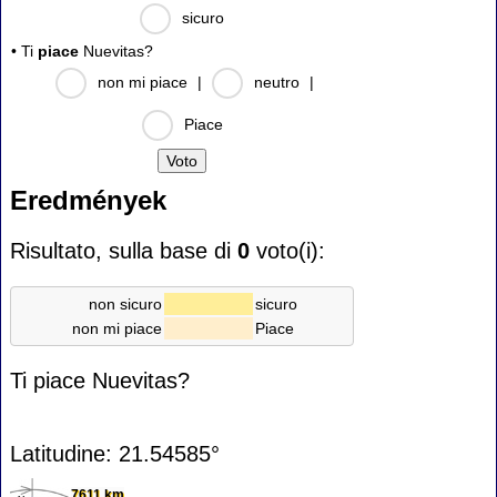
sicuro
• Ti
piace
Nuevitas?
non mi piace
|
neutro
|
Piace
Eredmények
Risultato, sulla base di
0
voto(i):
non sicuro
sicuro
non mi piace
Piace
Ti piace Nuevitas?
Latitudine: 21.54585°
7611 km