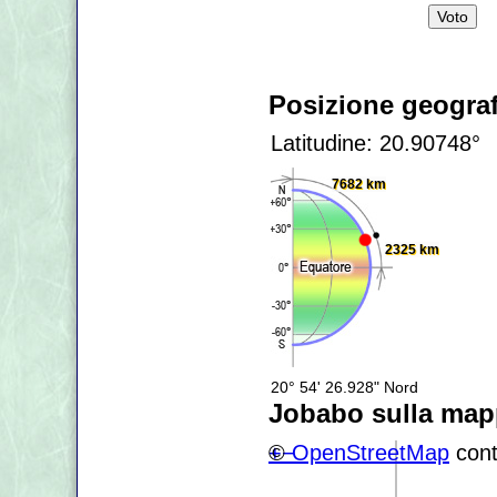
Posizione geograf
Latitudine: 20.90748°
7682 km
2325 km
20° 54' 26.928" Nord
Jobabo sulla ma
+
©
−
OpenStreetMap
cont