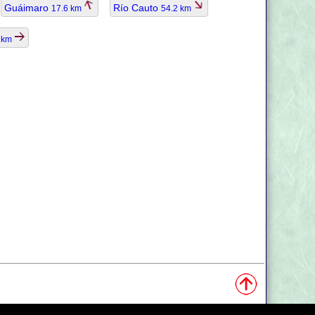
Guáimaro
Río Cauto
17.6 km
54.2 km
7 km