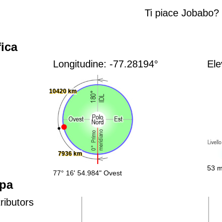
Ti piace Jobabo?
ica
Longitudine: -77.28194°
Ele
10420 km
7936 km
53 m
77° 16' 54.984" Ovest
ppa
ributors