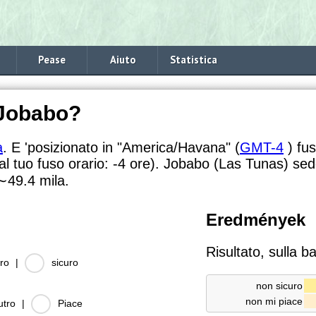
Pease
Aiuto
Statistica
 Jobabo?
a
. E 'posizionato in "America/Havana" (
GMT-4
) fus
l tuo fuso orario:
-4 ore). Jobabo (Las Tunas) sed
∼49.4
mila.
Eredmények
Risultato, sulla b
ro
|
sicuro
non sicuro
non mi piace
utro
|
Piace