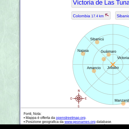
Victoria de Las Tun
Colombia
Siban
17.4 km
Sibanicú
Najasa
Guáimaro
Victori
Jobabo
Amancio
Manzanil
Fonti, Nota:
• Mappa è offerta da
openstreetmap.org
.
• Posizione geografica da
www.geonames.org
database.
• I dati della popolazione è solo di circa il valore, può essere non a