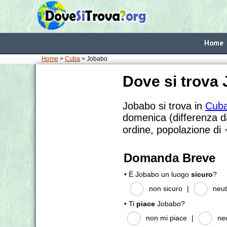
Home
Home
>
Cuba
> Jobabo
Dove si trova
Jobabo si trova in
Cub
domenica (differenza da
ordine, popolazione di
Domanda Breve
• È Jobabo un luogo
sicuro
?
non sicuro
|
neut
• Ti
piace
Jobabo?
non mi piace
|
ne