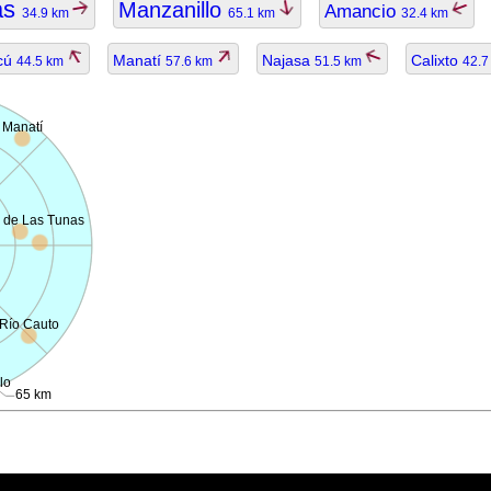
as
Manzanillo
Amancio
34.9 km
65.1 km
32.4 km
icú
Manatí
Najasa
Calixto
44.5 km
57.6 km
51.5 km
42.
Manatí
a de Las Tunas
Río Cauto
lo
65 km
ggiornato.