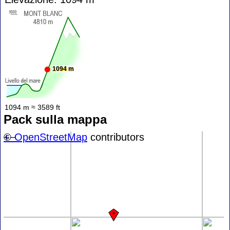
1094 m
1094 m ≈ 3589 ft
Pack sulla mappa
+
©
−
OpenStreetMap
contributors