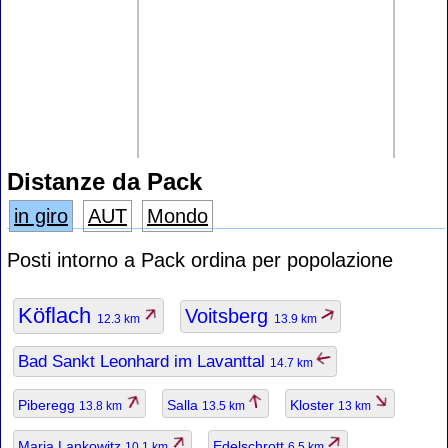
Distanze da Pack
in giro
AUT
Mondo
Posti intorno a Pack ordina per popolazione
Köflach
Voitsberg
12.3 km
13.9 km
Bad Sankt Leonhard im Lavanttal
14.7 km
Piberegg
Salla
Kloster
13.8 km
13.5 km
13 km
Maria Lankowitz
Edelschrott
10.1 km
6.5 km