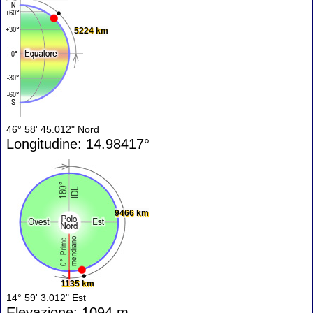
5224 km
46° 58' 45.012" Nord
Longitudine: 14.98417°
9466 km
1135 km
14° 59' 3.012" Est
Elevazione: 1094 m