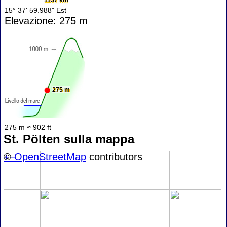
15° 37' 59.988" Est
Elevazione: 275 m
275 m
275 m ≈ 902 ft
St. Pölten sulla mappa
+
©
−
OpenStreetMap
contributors