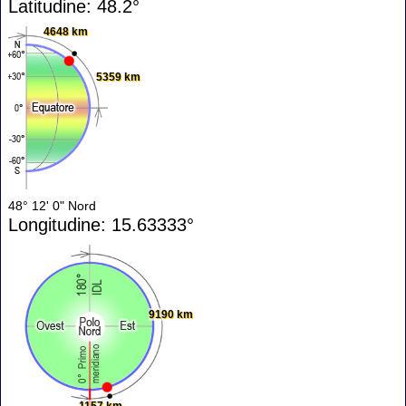
Latitudine: 48.2°
4648 km
5359 km
48° 12' 0" Nord
Longitudine: 15.63333°
9190 km
1157 km