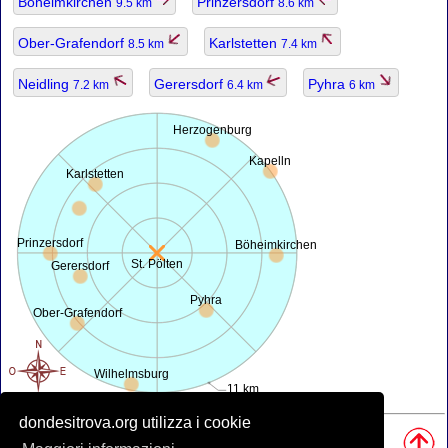
Böheimkirchen
Prinzersdorf
9.5 km
8.6 km
Ober-Grafendorf
Karlstetten
8.5 km
7.4 km
Neidling
Gerersdorf
Pyhra
7.2 km
6.4 km
6 km
Herzogenburg
Kapelln
Karlstetten
Prinzersdorf
Böheimkirchen
St. Pölten
Gerersdorf
Pyhra
Ober-Grafendorf
Wilhelmsburg
11 km
dondesitrova.org utilizza i cookie
Fonti, Nota:
• Mappa è offerta da
openstreetmap.org
.