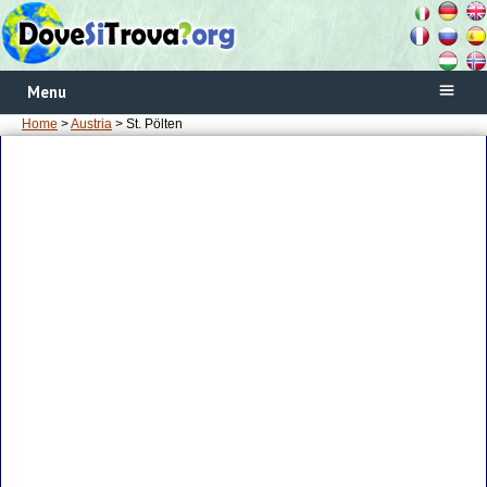
Menu
Home
>
Austria
> St. Pölten