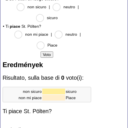
non sicuro
|
neutro
|
sicuro
• Ti
piace
St. Pölten?
non mi piace
|
neutro
|
Piace
Eredmények
Risultato, sulla base di
0
voto(i):
non sicuro
sicuro
non mi piace
Piace
Ti piace St. Pölten?