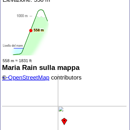
558 m
558 m ≈ 1831 ft
Maria Rain sulla mappa
+
©
−
OpenStreetMap
contributors