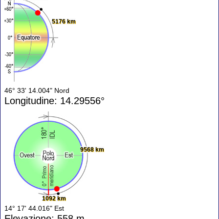
5176 km
46° 33' 14.004" Nord
Longitudine: 14.29556°
9568 km
1092 km
14° 17' 44.016" Est
Elevazione: 558 m