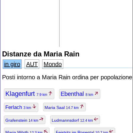
Distanze da Maria Rain
in giro
AUT
Mondo
Posti intorno a Maria Rain ordina per popolazione
Klagenfurt
Ebenthal
7.9 km
8 km
Ferlach
Maria Saal
3 km
14.7 km
Grafenstein
Ludmannsdorf
14 km
12.4 km
Maria Wörth
Feistritz im Rosental
12.3 km
10.7 km