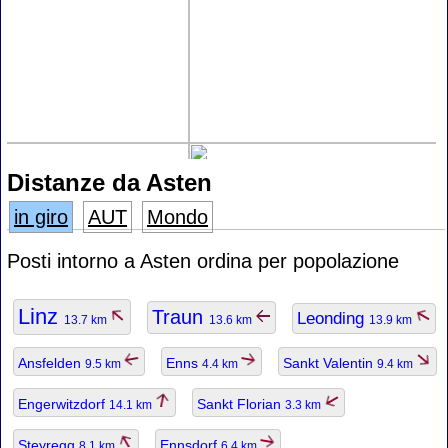
Distanze da Asten
in giro
AUT
Mondo
Posti intorno a Asten ordina per popolazione
Linz
Traun
Leonding
13.7 km
13.6 km
13.9 km
Ansfelden
Enns
Sankt Valentin
9.5 km
4.4 km
9.4 km
Engerwitzdorf
Sankt Florian
14.1 km
3.3 km
Steyregg
Ennsdorf
8.1 km
6.4 km