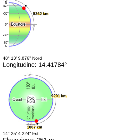
5362 km
48° 13' 9.876" Nord
Longitudine: 14.41784°
9201 km
1067 km
14° 25' 4.224" Est
Elevazione: 251 m