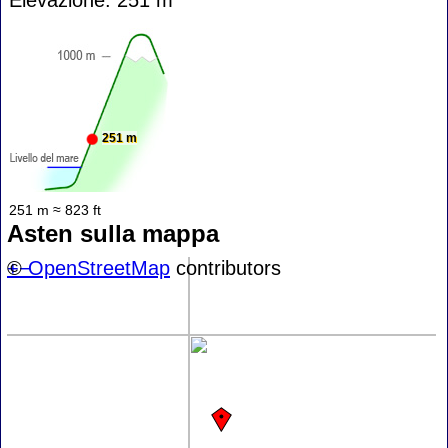
251 m
251 m ≈ 823 ft
Asten sulla mappa
+
©
−
OpenStreetMap
contributors