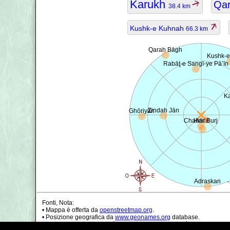
Karukh
Qa
38.4 km
Kushk-e Kuhnah
66.3 km
Qarah Bāgh
Kushk-e
Rabāţ-e Sangī-ye Pā’īn
K
Zindah Jān
Ghōriyān
Chahār Burj
Herāt
Adraskan
Fonti, Nota:
• Mappa è offerta da
openstreetmap.org
.
• Posizione geografica da
www.geonames.org
database.
• I dati della popolazione è solo di circa il valore, può essere non a