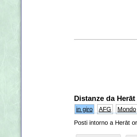
Distanze da Herāt
in giro
AFG
Mondo
Posti intorno a Herāt o