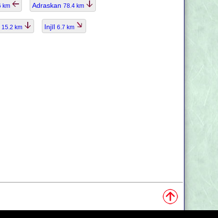
Adraskan
6 km
78.4 km
h
Injīl
15.2 km
6.7 km