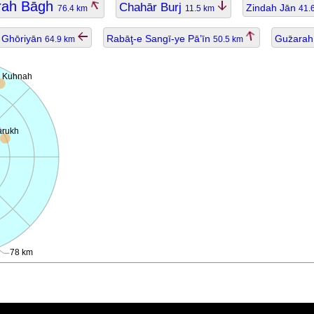
rah Bāgh
Chahār Burj
Zindah Jān
76.4 km
11.5 km
41.
Ghōriyān
Rabāţ-e Sangī-ye Pā’īn
Guz̄ara
64.9 km
50.5 km
 Kuhnah
arukh
78 km
ggiornato.