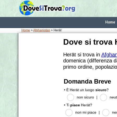
Home
Home
>
Afghanistan
> Herāt
Dove si trova 
Herāt si trova in
Afghan
domenica (differenza da
primo ordine, popolazi
Domanda Breve
• È Herāt un luogo
sicuro
?
non sicuro
|
neut
• Ti
piace
Herāt?
non mi piace
|
ne