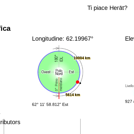
Ti piace Herāt?
ica
Longitudine: 62.19967°
Ele
10004 km
5614 km
927 
62° 11' 58.812" Est
ributors