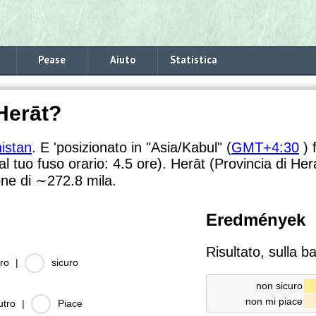
Pease
Aiuto
Statistica
Herāt?
istan
. E 'posizionato in "Asia/Kabul" (
GMT+4:30
) 
l tuo fuso orario:
4.5 ore). Herāt (Provincia di Her
one di
∼272.8
mila.
Eredmények
Risultato, sulla b
ro
|
sicuro
non sicuro
non mi piace
utro
|
Piace