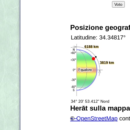
Posizione geograf
Latitudine: 34.34817°
6188 km
3819 km
34° 20' 53.412" Nord
Herāt sulla mappa
+
©
−
OpenStreetMap
cont