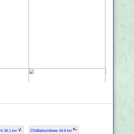
hi
Chililabombwe
36.1 km
49.8 km