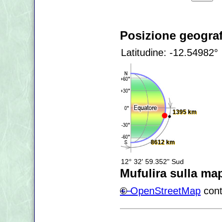
Posizione geograf
Latitudine: -12.54982°
1395 km
8612 km
12° 32' 59.352" Sud
Mufulira sulla ma
+
©
−
OpenStreetMap
cont