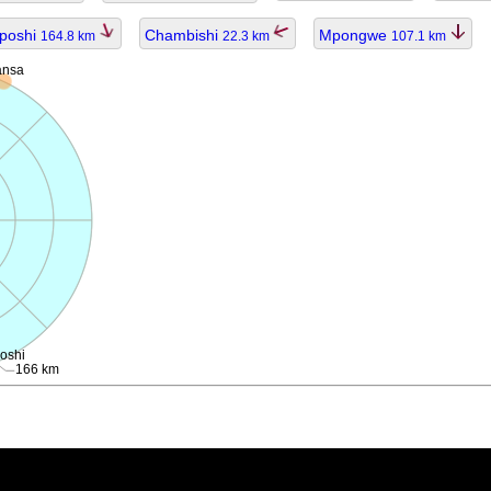
Mposhi
Chambishi
Mpongwe
164.8 km
22.3 km
107.1 km
nsa
oshi
166 km
ggiornato.
1 km per lunghe distanze).