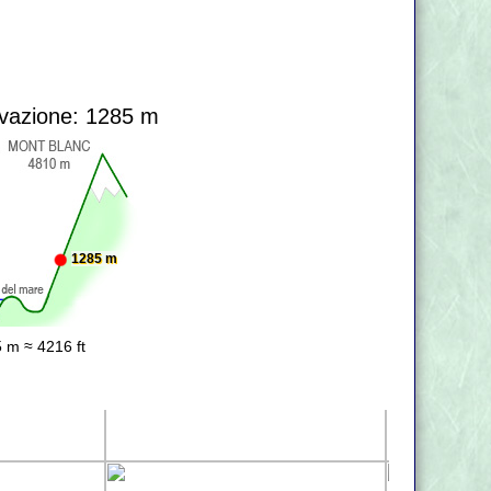
?
vazione: 1285 m
1285 m
 m ≈ 4216 ft