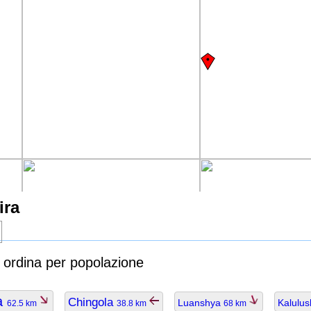
ira
a ordina per popolazione
a
Chingola
Luanshya
Kalulus
62.5 km
38.8 km
68 km