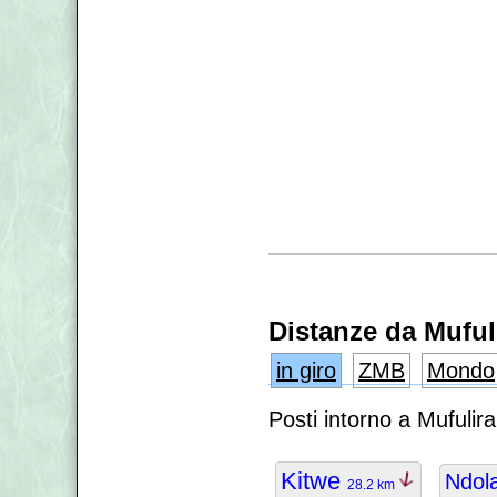
Distanze da Muful
in giro
ZMB
Mondo
Posti intorno a Mufulir
Kitwe
Ndol
28.2 km