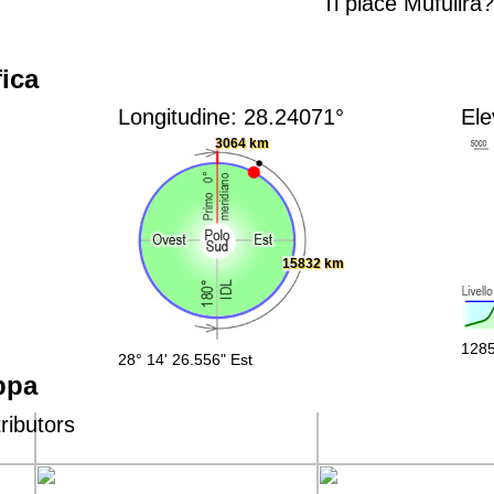
Ti piace Mufulira
ica
Longitudine: 28.24071°
Ele
3064 km
15832 km
1285
28° 14' 26.556" Est
ppa
ributors