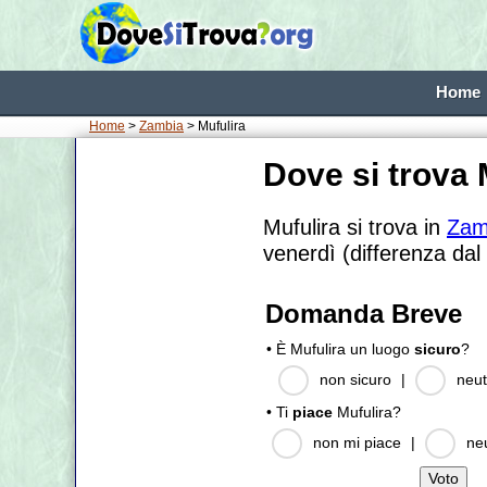
Home
Home
>
Zambia
> Mufulira
Dove si trova 
Mufulira si trova in
Zam
venerdì (differenza dal
Domanda Breve
• È Mufulira un luogo
sicuro
?
non sicuro
|
neut
• Ti
piace
Mufulira?
non mi piace
|
ne