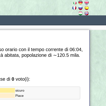
so orario con il tempo corrente di 06:04,
ità abitata, popolazione di
∼120.5
mila.
ase di
0
voto(i):
sicuro
Piace