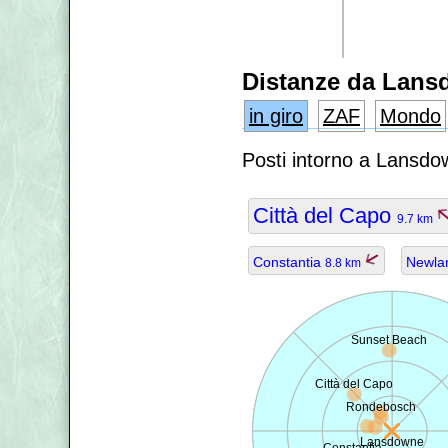
Distanze da Lan
in giro
ZAF
Mondo
Posti intorno a Lansdo
Città del Capo
9.7 km
Constantia
Newla
8.8 km
Sunset Beach
Città del Capo
Rondebosch
Lansdowne