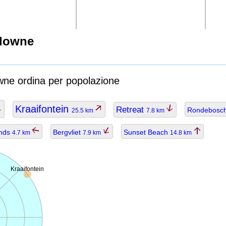
sdowne
wne ordina per popolazione
Kraaifontein
Retreat
Rondebosc
25.5 km
7.8 km
nds
Bergvliet
Sunset Beach
4.7 km
7.9 km
14.8 km
Kraaifontein