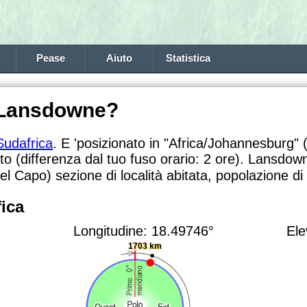
Pease
Aiuto
Statistica
 Lansdowne?
Sudafrica
. E 'posizionato in "Africa/Johannesburg" 
to (differenza dal tuo fuso orario:
2 ore). Lansdown
del Capo) sezione di località abitata, popolazione di
ica
Longitudine: 18.49746°
Ele
1703 km