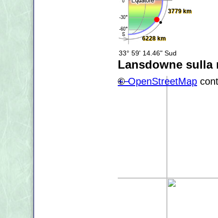
3779 km
6228 km
33° 59' 14.46" Sud
Lansdowne sulla
+
©
−
OpenStreetMap
cont