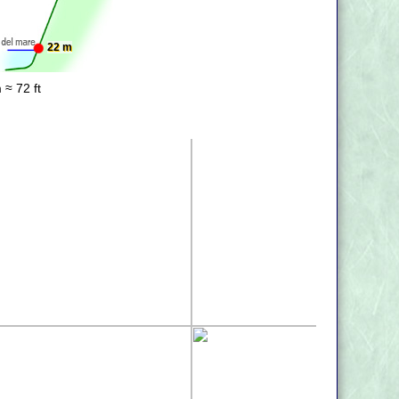
22 m
 ≈ 72 ft