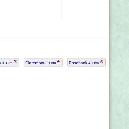
h
Claremont
Rosebank
3.3 km
3.1 km
4.1 km