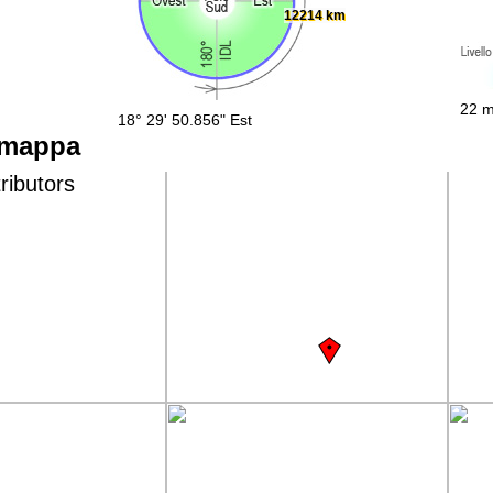
12214 km
22 m
18° 29' 50.856" Est
 mappa
ributors