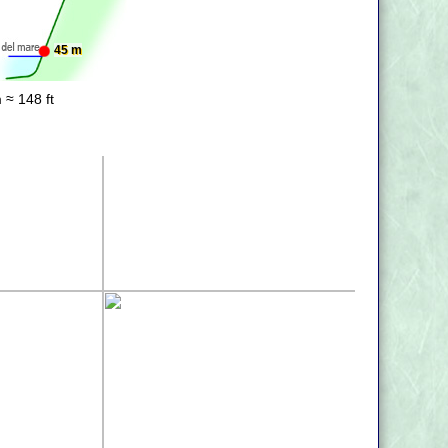
45 m
 ≈ 148 ft