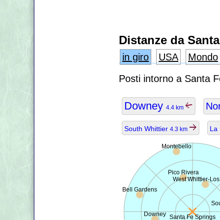
Distanze da Santa
in giro
USA
Mondo
Posti intorno a Santa 
Downey
No
4.4 km
South Whittier
La
4.3 km
Montebello
Pico Rivera
West Whittier-Los
Bell Gardens
Sou
Downey
Santa Fe Springs