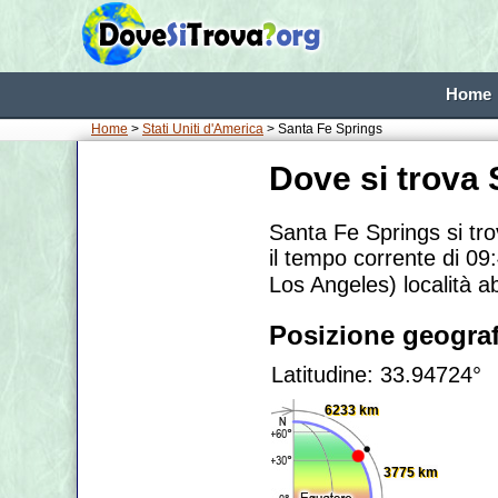
Home
Home
>
Stati Uniti d'America
> Santa Fe Springs
Dove si trova
Santa Fe Springs si tr
il tempo corrente di 09
Los Angeles) località a
Posizione geograf
Latitudine: 33.94724°
6233 km
3775 km