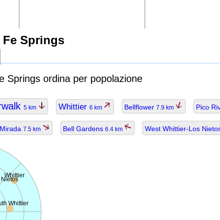
 Fe Springs
Fe Springs ordina per popolazione
rwalk
Whittier
Bellflower
Pico Ri
5 km
6 km
7.9 km
 Mirada
Bell Gardens
West Whittier-Los Niet
7.5 km
6.4 km
Whittier
 Nietos
th Whittier