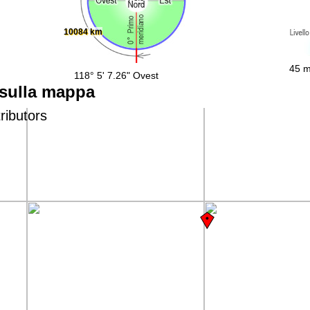
10084 km
45 m
118° 5' 7.26" Ovest
 sulla mappa
ributors