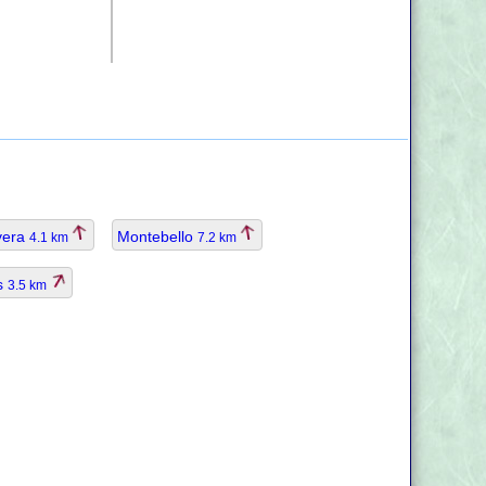
vera
Montebello
4.1 km
7.2 km
os
3.5 km