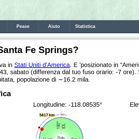
Pease
Aiuto
Statistica
 Santa Fe Springs?
ova in
Stati Uniti d'America
. E 'posizionato in "Amer
:43, sabato (differenza dal tuo fuso orario:
-7 ore).
bitata, popolazione di
∼16.2
mila.
ica
Longitudine: -118.08535°
Ele
5617 km