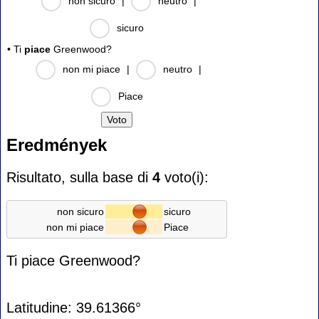
non sicuro
|
neutro
|
sicuro
• Ti
piace
Greenwood?
non mi piace
|
neutro
|
Piace
Eredmények
Risultato, sulla base di
4
voto(i):
non sicuro
sicuro
non mi piace
Piace
Ti piace Greenwood?
Latitudine: 39.61366°