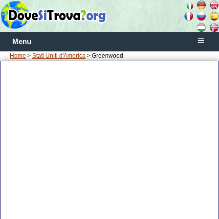
Menu
Home
>
Stati Uniti d'America
> Greenwood