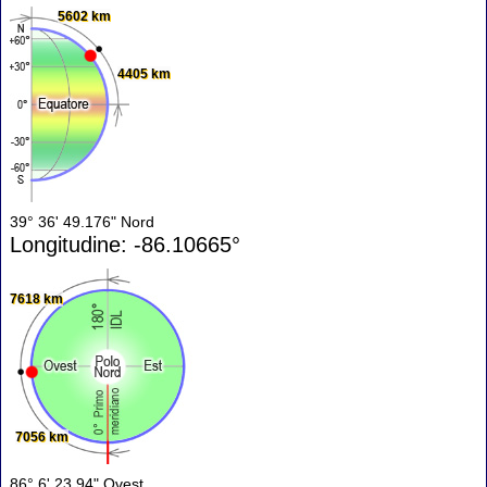
5602 km
4405 km
39° 36' 49.176" Nord
Longitudine: -86.10665°
7618 km
7056 km
86° 6' 23.94" Ovest