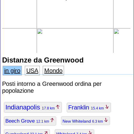
Distanze da Greenwood
in giro
USA
Mondo
Posti intorno a Greenwood ordina per
popolazione
Indianapolis
Franklin
17.8 km
15.4 km
Beech Grove
New Whiteland
12.1 km
6.3 km
Cumberland
Whiteland