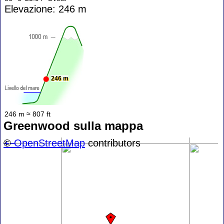
Elevazione: 246 m
246 m
246 m ≈ 807 ft
Greenwood sulla mappa
+
©
−
OpenStreetMap
contributors