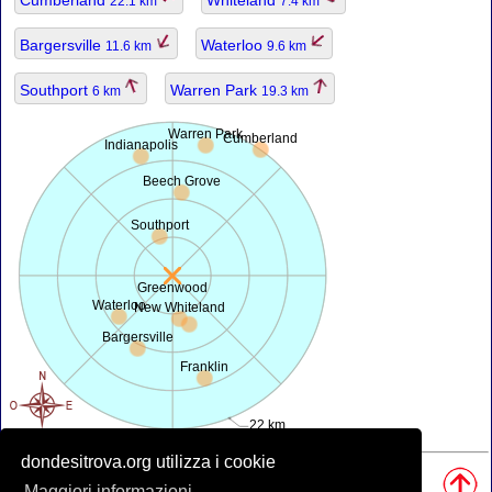
22.1 km
7.4 km
Bargersville
Waterloo
11.6 km
9.6 km
Southport
Warren Park
6 km
19.3 km
Warren Park
Cumberland
Indianapolis
Beech Grove
Southport
Greenwood
Waterloo
New Whiteland
Bargersville
Franklin
22 km
dondesitrova.org utilizza i cookie
Fonti, Nota:
• Mappa è offerta da
openstreetmap.org
.
Maggiori informazioni