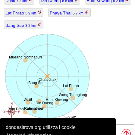
Dusit
Din Daeng
Huai Khwang
7.2 km
6.6 km
6.2 km
Lat Phrao
Phaya Thai
5.9 km
5.7 km
Bang Sue
3.2 km
Mueang Nonthaburi
Chatuchak
Bang Sue
Lat Phrao
Wang Thonglang
Dusit
Huai Khwang
Din Daeng
Ratchathewi
Pom Prap Sattru Phai
9 km
dondesitrova.org utilizza i cookie
Fonti, Nota: