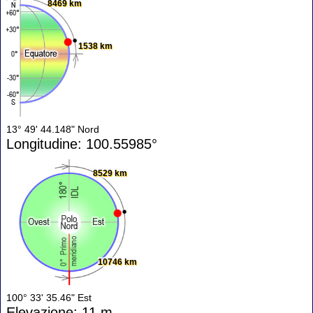
8469 km
1538 km
13° 49' 44.148" Nord
Longitudine: 100.55985°
8529 km
10746 km
100° 33' 35.46" Est
Elevazione: 11 m