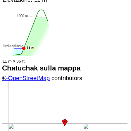
11 m
11 m ≈ 36 ft
Chatuchak sulla mappa
+
©
−
OpenStreetMap
contributors