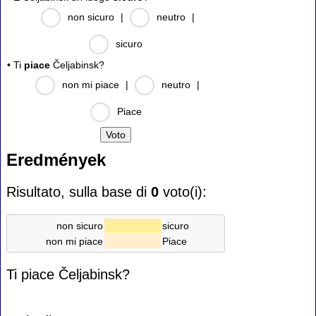
non sicuro
|
neutro
|
sicuro
• Ti
piace
Čeljabinsk?
non mi piace
|
neutro
|
Piace
Eredmények
Risultato, sulla base di
0
voto(i):
non sicuro
sicuro
non mi piace
Piace
Ti piace Čeljabinsk?