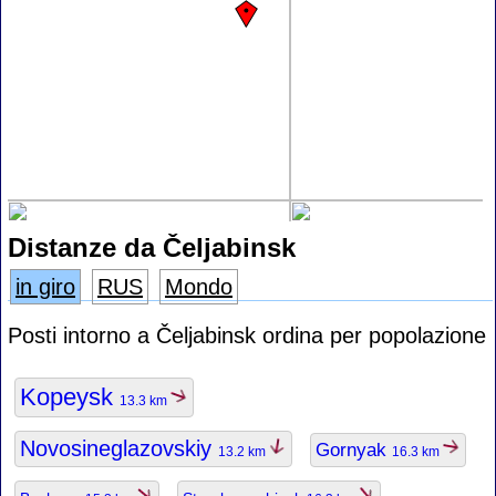
Distanze da Čeljabinsk
in giro
RUS
Mondo
Posti intorno a Čeljabinsk ordina per popolazione
Kopeysk
13.3 km
Novosineglazovskiy
Gornyak
13.2 km
16.3 km