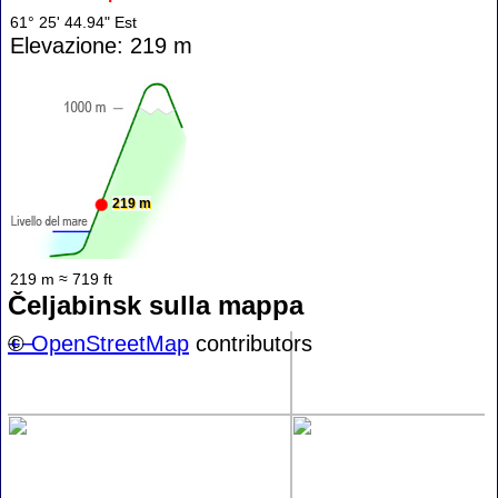
61° 25' 44.94" Est
Elevazione: 219 m
219 m
219 m ≈ 719 ft
Čeljabinsk sulla mappa
+
©
−
OpenStreetMap
contributors