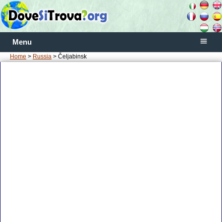
Menu
Home
>
Russia
> Čeljabinsk