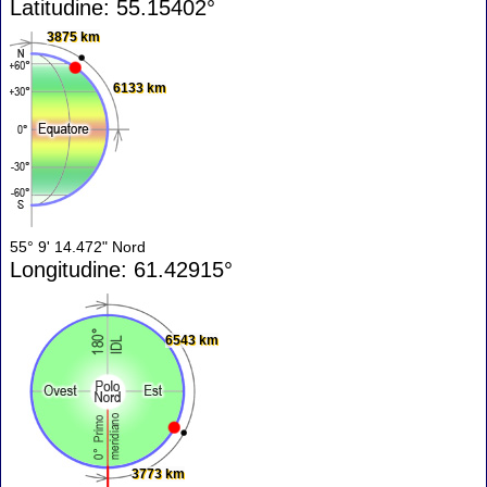
Latitudine: 55.15402°
3875 km
6133 km
55° 9' 14.472" Nord
Longitudine: 61.42915°
6543 km
3773 km