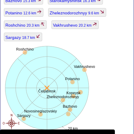
Bazhovo
Starokamyshinsk
15.3 km
16.3 km
Potanino
Zheleznodorozhnyy
12.6 km
9.6 km
Roshchino
Vakhrushevo
20.3 km
20.2 km
Sargazy
18.7 km
Roshchino
Vakhrushevo
Potanino
Čeljabinsk
Kopeysk
Zheleznodorozhnyy
Bazhovo
Novosineglazovskiy
Sargazy
20 km