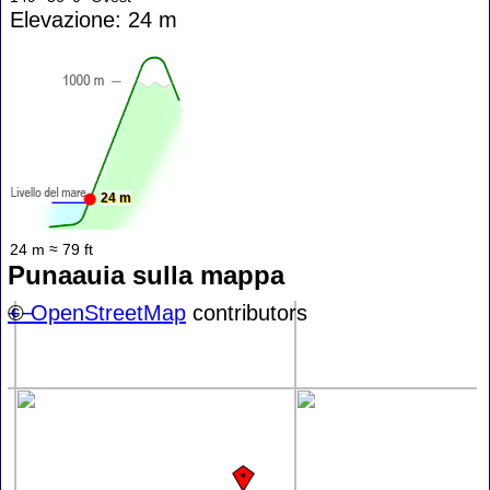
Elevazione: 24 m
24 m
24 m ≈ 79 ft
Punaauia sulla mappa
+
©
−
OpenStreetMap
contributors