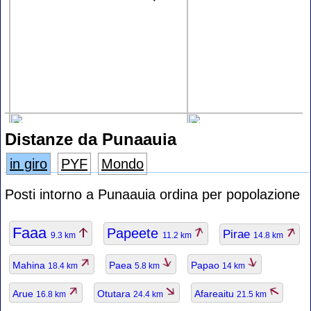
Distanze da Punaauia
in giro
PYF
Mondo
Posti intorno a Punaauia ordina per popolazione
Faaa
Papeete
Pirae
9.3 km
11.2 km
14.8 km
Mahina
Paea
Papao
18.4 km
5.8 km
14 km
Arue
Otutara
Afareaitu
16.8 km
24.4 km
21.5 km