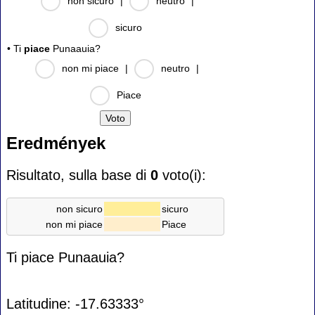
non sicuro
|
neutro
|
sicuro
• Ti
piace
Punaauia?
non mi piace
|
neutro
|
Piace
Eredmények
Risultato, sulla base di
0
voto(i):
non sicuro
sicuro
non mi piace
Piace
Ti piace Punaauia?
Latitudine: -17.63333°