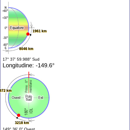
1961 km
8046 km
17° 37' 59.988" Sud
Longitudine: -149.6°
872 km
3218 km
149° 36' 0" Ovest