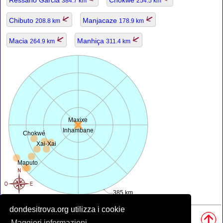
384.7 km
254.5 km
Chibuto
Manjacaze
208.8 km
178.9 km
Macia
Manhiça
264.9 km
311.4 km
Maxixe
Inhambane
Chokwé
Xai-Xai
Maputo
385 km
dondesitrova.org utilizza i cookie
Fonti, Nota:
• Mappa è offerta da
openstreetmap.org
.
Maggiori informazioni