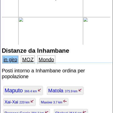
Distanze da Inhambane
in giro
MOZ
Mondo
Posti intorno a Inhambane ordina per
popolazione
Maputo
Matola
366.4 km
375.9 km
Xai-Xai
Maxixe
220 km
3.7 km
Ressano Garcia
Chokwé