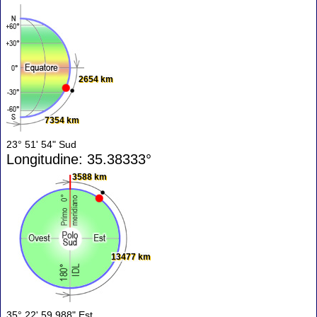
2654 km
7354 km
23° 51' 54" Sud
Longitudine: 35.38333°
3588 km
13477 km
35° 22' 59.988" Est