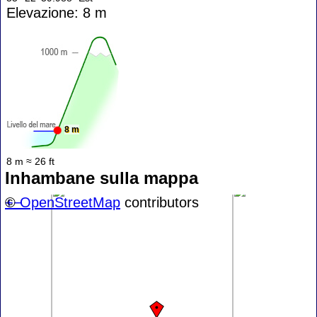
Elevazione: 8 m
8 m
8 m ≈ 26 ft
Inhambane sulla mappa
+
©
−
OpenStreetMap
contributors