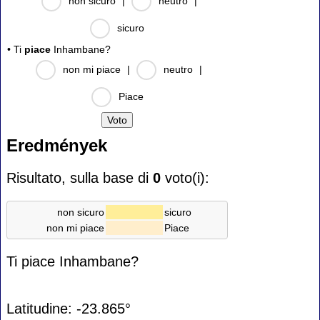
non sicuro
|
neutro
|
sicuro
• Ti
piace
Inhambane?
non mi piace
|
neutro
|
Piace
Eredmények
Risultato, sulla base di
0
voto(i):
non sicuro
sicuro
non mi piace
Piace
Ti piace Inhambane?
Latitudine: -23.865°